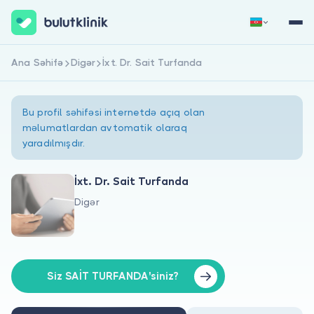
Ana Səhifə
Digər
İxt. Dr. Sait Turfanda
Qeydiyyat
Daxil Ol
Bu profil səhifəsi internetdə açıq olan
məlumatlardan avtomatik olaraq
yaradılmışdır.
İxt. Dr. Sait Turfanda
Digər
Haqqımızda
Xəstələr üçün
Həkimlər üçün
Siz SAİT TURFANDA'siniz?