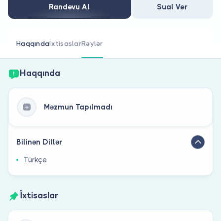
Həkim siniz?
Randevu Al
Sual Ver
Haqqında
İxtisaslar
Rəylər
Haqqında
Məzmun Tapılmadı
Bilinən Dillər
Türkçe
İxtisaslar