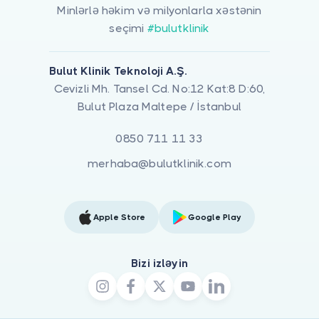
Minlərlə həkim və milyonlarla xəstənin
seçimi
#bulutklinik
Bulut Klinik Teknoloji A.Ş.
Cevizli Mh. Tansel Cd. No:12 Kat:8 D:60,
Bulut Plaza Maltepe / İstanbul
0850 711 11 33
merhaba@bulutklinik.com
Apple Store
Google Play
Bizi izləyin