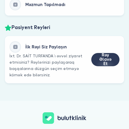
Məzmun Tapılmadı
Pasiyent Rəyləri
İlk Rəyi Siz Paylaşın
Rəy
İxt. Dr. SAİT TURFANDA’ı əvvəl ziyarət
Əlavə
etmisiniz? Rəylərinizi paylaşaraq
Et
başqalarına düzgün seçim etməyə
kömək edə bilərsiniz.