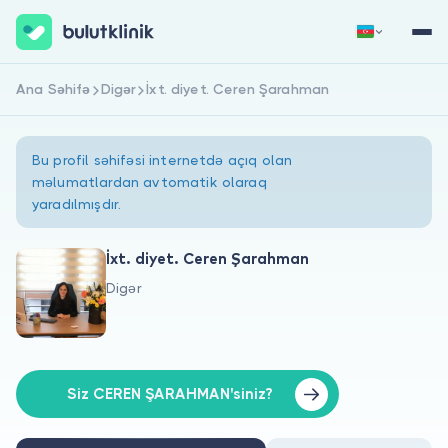
Ana Səhifə
Digər
İxt. diyet. Ceren Şarahman
Qeydiyyat
Daxil Ol
Bu profil səhifəsi internetdə açıq olan
məlumatlardan avtomatik olaraq
yaradılmışdır.
İxt. diyet. Ceren Şarahman
Digər
Haqqımızda
Xəstələr üçün
Həkimlər üçün
Siz CEREN ŞARAHMAN'siniz?