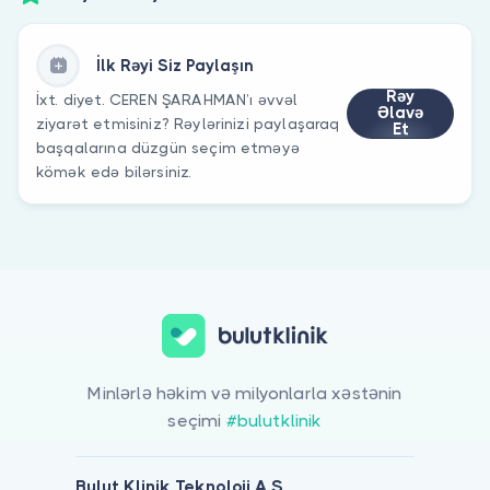
İlk Rəyi Siz Paylaşın
Rəy
İxt. diyet. CEREN ŞARAHMAN’ı əvvəl
Əlavə
ziyarət etmisiniz? Rəylərinizi paylaşaraq
Et
başqalarına düzgün seçim etməyə
kömək edə bilərsiniz.
Minlərlə həkim və milyonlarla xəstənin
seçimi
#bulutklinik
Bulut Klinik Teknoloji A.Ş.