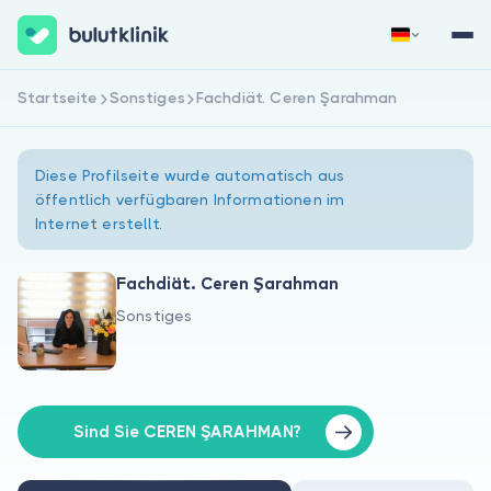
Startseite
Sonstiges
Fachdiät. Ceren Şarahman
Jetzt registrieren
Anmelden
Diese Profilseite wurde automatisch aus
öffentlich verfügbaren Informationen im
Internet erstellt.
Fachdiät. Ceren Şarahman
Sonstiges
Über uns
Für Patienten
Für Ärzte
Sind Sie CEREN ŞARAHMAN?