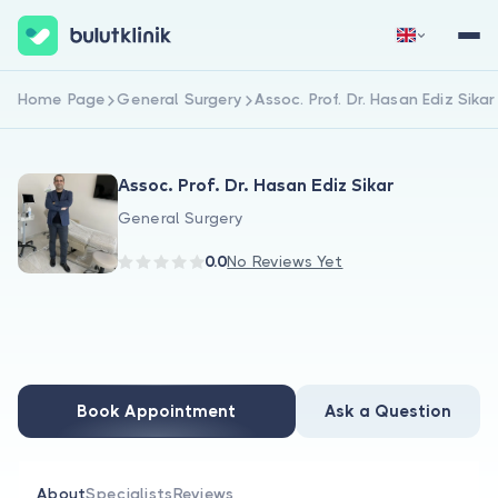
Home Page
General Surgery
Assoc. Prof. Dr. Hasan Ediz Sikar
Sign Up Now
Sign In
Assoc. Prof. Dr. Hasan Ediz Sikar
General Surgery
0.0
No Reviews Yet
About Us
For Patients
Book Appointment
Ask a Question
For Doctors
About
Specialists
Reviews