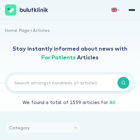
Sign Up Now
Sign In
Home Page
Articles
Stay instantly informed about news
with
For Patients
Articles
About Us
We found a total of
1559
articles for
All
.
For Patients
For Doctors
Category