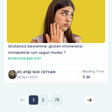
Glütensiz beslenme, glüten intoleransı
olmayanlar için uygun mudur ?
NUTRITION AND DIET
Reading Time
RD AYŞE NUR CEYHAN
5 dk
08 April 2026
...
1
2
78