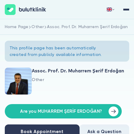
Home Page
Other
Assoc. Prof. Dr. Muharrem Şerif Erdoğan
Sign Up Now
Sign In
This profile page has been automatically
created from publicly available information.
Assoc. Prof. Dr. Muharrem Şerif Erdoğan
Other
About Us
For Patients
For Doctors
Are you MUHARREM ŞERİF ERDOĞAN?
Book Appointment
Ask a Question