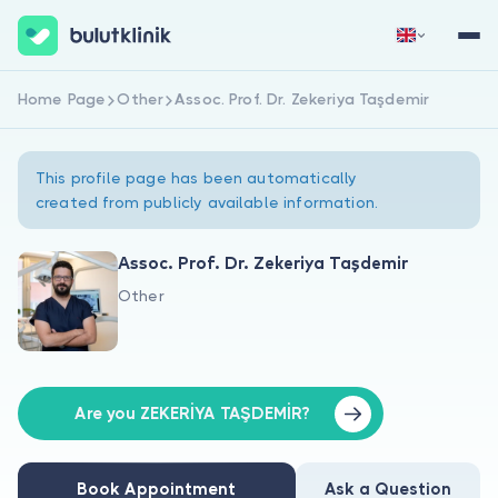
Home Page
Other
Assoc. Prof. Dr. Zekeriya Taşdemir
Sign Up Now
Sign In
This profile page has been automatically
created from publicly available information.
Assoc. Prof. Dr. Zekeriya Taşdemir
Other
About Us
For Patients
For Doctors
Are you ZEKERİYA TAŞDEMİR?
Book Appointment
Ask a Question