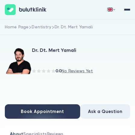
Home Page
Dentistry
Dr. Dt. Mert Yamali
Sign Up Now
Sign In
Dr. Dt. Mert Yamali
0.0
No Reviews Yet
About Us
For Patients
Book Appointment
Ask a Question
For Doctors
About
Specialists
Reviews