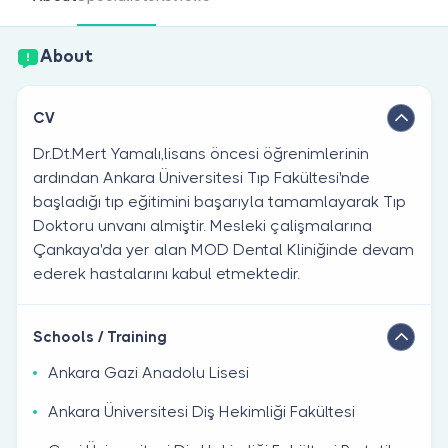
Are you a doctor?
About
CV
Dr.Dt.Mert Yamalı,lisans öncesi öğrenimlerinin
ardından Ankara Üniversitesi Tıp Fakültesi'nde
başladığı tıp eğitimini başarıyla tamamlayarak Tıp
Doktoru unvanı almiştir. Mesleki çalişmalarına
Çankaya'da yer alan MOD Dental Kliniğinde devam
ederek hastalarını kabul etmektedir.
Schools / Training
Ankara Gazi Anadolu Lisesi
Ankara Üniversitesi Diş Hekimliği Fakültesi