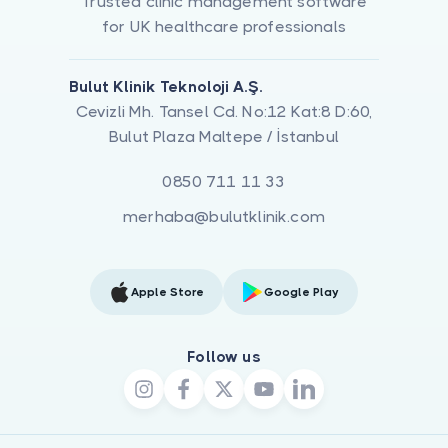
Trusted clinic management software
for UK healthcare professionals
Bulut Klinik Teknoloji A.Ş.
Cevizli Mh. Tansel Cd. No:12 Kat:8 D:60,
Bulut Plaza Maltepe / İstanbul
0850 711 11 33
merhaba@bulutklinik.com
Apple Store
Google Play
Follow us