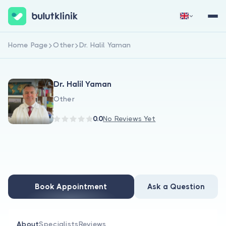
Home Page
Other
Dr. Halil Yaman
Sign Up Now
Sign In
Dr. Halil Yaman
Other
0.0
No Reviews Yet
About Us
For Patients
Book Appointment
Ask a Question
For Doctors
About
Specialists
Reviews