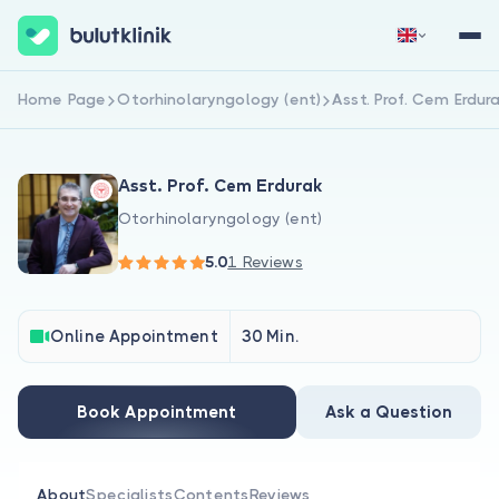
Home Page
Otorhinolaryngology (ent)
Asst. Prof. Cem Erdur
Sign Up Now
Sign In
Asst. Prof. Cem Erdurak
Otorhinolaryngology (ent)
5.0
1 Reviews
About Us
Online Appointment
30 Min.
For Patients
Book Appointment
Ask a Question
For Doctors
About
Specialists
Contents
Reviews