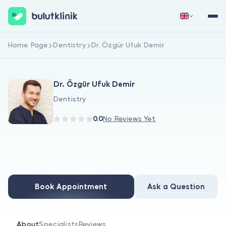
Home Page
Dentistry
Dr. Özgür Ufuk Demir
Sign Up Now
Sign In
Dr. Özgür Ufuk Demir
Dentistry
0.0
No Reviews Yet
About Us
For Patients
Book Appointment
Ask a Question
For Doctors
About
Specialists
Reviews