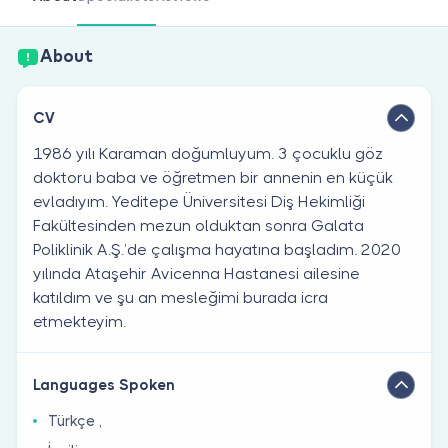
Are you a doctor?
About
CV
1986 yılı Karaman doğumluyum. 3 çocuklu göz
doktoru baba ve öğretmen bir annenin en küçük
evladıyım. Yeditepe Üniversitesi Diş Hekimliği
Fakültesinden mezun olduktan sonra Galata
Poliklinik A.Ş.’de çalışma hayatına başladım. 2020
yılında Ataşehir Avicenna Hastanesi ailesine
katıldım ve şu an mesleğimi burada icra
etmekteyim.
Languages Spoken
Türkçe ,