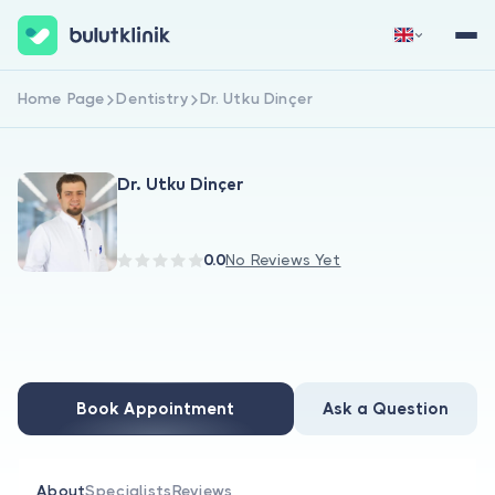
Home Page
Dentistry
Dr. Utku Dinçer
Sign Up Now
Sign In
Dr. Utku Dinçer
0.0
No Reviews Yet
About Us
For Patients
Book Appointment
Ask a Question
For Doctors
About
Specialists
Reviews