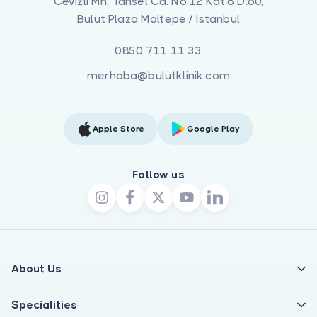
Cevizli Mh. Tansel Cd. No:12 Kat:8 D:60,
Bulut Plaza Maltepe / İstanbul
0850 711 11 33
merhaba@bulutklinik.com
Apple Store
Google Play
Follow us
About Us
Specialities