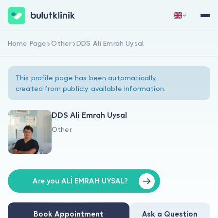
Home Page
Other
DDS Ali Emrah Uysal
Sign Up Now
Sign In
This profile page has been automatically
created from publicly available information.
DDS Ali Emrah Uysal
Other
About Us
For Patients
For Doctors
Are you ALİ EMRAH UYSAL?
Book Appointment
Ask a Question