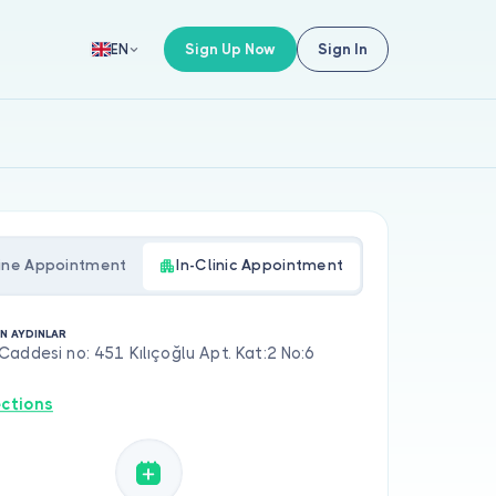
Sign Up Now
Sign In
EN
ine Appointment
In-Clinic Appointment
AN AYDINLAR
addesi no: 451 Kılıçoğlu Apt. Kat:2 No:6
ections