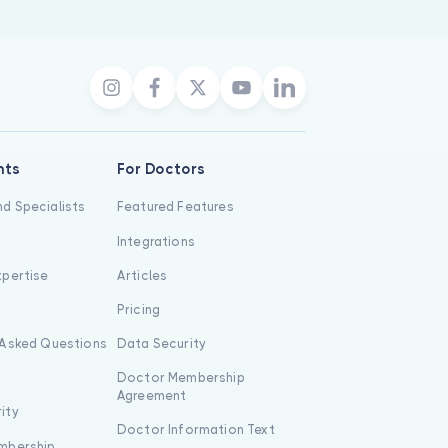
nts
For Doctors
d Specialists
Featured Features
Integrations
xpertise
Articles
s
Pricing
 Asked Questions
Data Security
Doctor Membership
Agreement
ity
Doctor Information Text
mbership