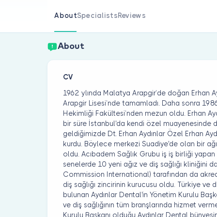
About
Specialists
Reviews
About
CV
1962 ylında Malatya Arapgir’de doğan Erhan Ay
Arapgir Lisesi’nde tamamladı. Daha sonra 1986 
Hekimliği Fakültesi’nden mezun oldu. Erhan A
bir süre İstanbul'da kendi özel muayenesinde di
geldiğimizde Dt. Erhan Aydınlar Özel Erhan Aydınl
kurdu. Böylece merkezi Suadiye'de olan bir ağız
oldu. Acıbadem Sağlık Grubu iş iş birliği yapa
senelerde 10 yeni ağız ve diş sağlığı kliniğini 
Commission International) tarafından da akredit
diş sağlığı zincirinin kurucusu oldu. Türkiye 
bulunan Aydınlar Dental'in Yönetim Kurulu Başka
ve diş sağlığının tüm branşlarında hizmet verme
Kurulu Başkanı olduğu Aydınlar Dental bünyesinde