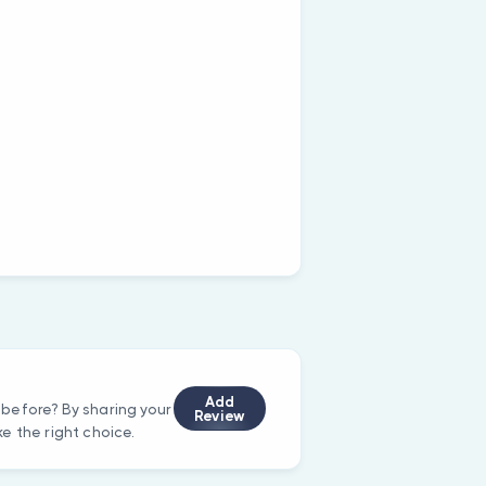
Add
before? By sharing your
Review
e the right choice.