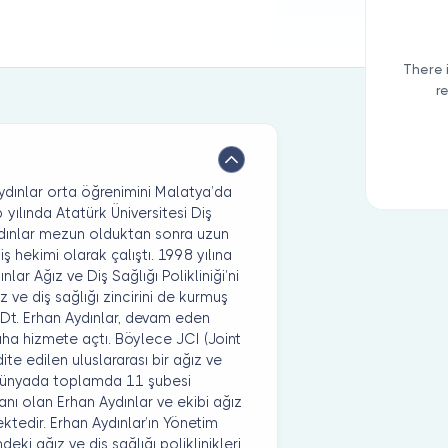
There 
r
dınlar orta öğrenimini Malatya’da
yılında Atatürk Üniversitesi Diş
ydınlar mezun olduktan sonra uzun
ş hekimi olarak çalıştı. 1998 yılına
ar Ağız ve Diş Sağlığı Polikliniği’ni
 ve diş sağlığı zincirini de kurmuş
n Dt. Erhan Aydınlar, devam eden
daha hizmete açtı. Böylece JCI (Joint
e edilen uluslararası bir ağız ve
ve dünyada toplamda 11 şubesi
nı olan Erhan Aydınlar ve ekibi ağız
ktedir. Erhan Aydınlar’ın Yönetim
ki ağız ve diş sağlığı poliklinikleri