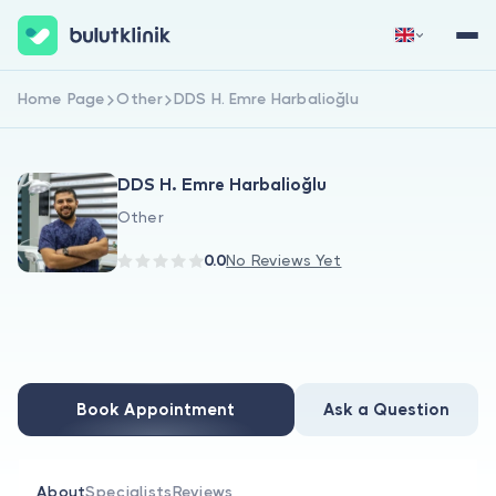
Home Page
Other
DDS H. Emre Harbalioğlu
Sign Up Now
Sign In
DDS H. Emre Harbalioğlu
Other
0.0
No Reviews Yet
About Us
For Patients
Book Appointment
Ask a Question
For Doctors
About
Specialists
Reviews