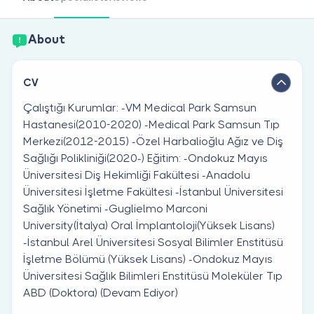
Are you a doctor?
About
CV
Çalıştığı Kurumlar: -VM Medical Park Samsun
Hastanesi(2010-2020) -Medical Park Samsun Tıp
Merkezi(2012-2015) -Özel Harbalioğlu Ağız ve Diş
Sağlığı Polikliniği(2020-) Eğitim: -Ondokuz Mayıs
Üniversitesi Diş Hekimliği Fakültesi -Anadolu
Üniversitesi İşletme Fakültesi -İstanbul Üniversitesi
Sağlık Yönetimi -Guglielmo Marconi
University(İtalya) Oral İmplantoloji(Yüksek Lisans)
-İstanbul Arel Üniversitesi Sosyal Bilimler Enstitüsü
İşletme Bölümü (Yüksek Lisans) -Ondokuz Mayıs
Üniversitesi Sağlık Bilimleri Enstitüsü Moleküler Tıp
ABD (Doktora) (Devam Ediyor)