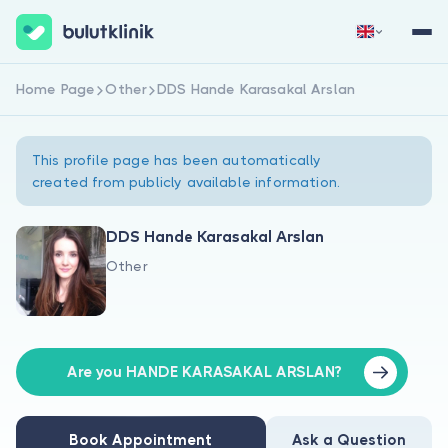
Home Page
Other
DDS Hande Karasakal Arslan
Sign Up Now
Sign In
This profile page has been automatically
created from publicly available information.
DDS Hande Karasakal Arslan
Other
About Us
For Patients
For Doctors
Are you HANDE KARASAKAL ARSLAN?
Book Appointment
Ask a Question