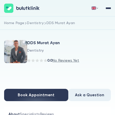
Home Page
Dentistry
DDS Murat Ayan
Sign Up Now
Sign In
DDS Murat Ayan
Dentistry
0.0
No Reviews Yet
About Us
For Patients
Book Appointment
Ask a Question
For Doctors
About
Specialists
Reviews