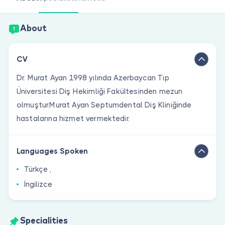
Are you a doctor?
About
CV
Dr. Murat Ayan 1998 yılında Azerbaycan Tıp
Üniversitesi Diş Hekimliği Fakültesinden mezun
olmuştur.Murat Ayan Septumdental Diş Kliniğinde
hastalarına hizmet vermektedir.
Languages Spoken
Türkçe ,
İngilizce
Specialities