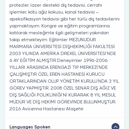
protezler, lazer destekli diş tedavisi, cerrahi
işlemler, kötü ağız kokusu, kanal tedavisi –
apeksifikasyon tedavisi gibi her türlü diş tedavilerini
yapmaktayım. Kongre ve eğitim programlarına
katılarak mesleğimle ilgili gelişmeleri yakından
takip etmekteyim. Eğitimler MEZUNUDUR
MARMARA ÜNİVERSİTESİ DİŞHEKİMLİĞİ FAKÜLTESİ
2003 YILINDA AMERİKA DREXEL ÜNİVERSİTESİ’NDE
6 AY EĞİTİM ALMIŞTIR Deneyimler 1996-2006
YILLARI ARASINDA ERENGAZİ TIP MERKEZİ’NDE
ÇALIŞMIŞTIR ÖZEL EREN HASTANESİ KURUCU
ORTAKLARINDAN OLUP YÖNETİM KURULU’NDA 3 YIL
GÖREV YAPMIŞTIR. 2008 ÖZEL SENAR DİŞ AĞIZ VE
DİŞ SAĞLIĞI POLİKLİNİĞİ’Nİ KURARAK 8 YIL MESUL
MÜDÜR VE DİŞ HEKİMİ GÖREVİNDE BULUNMUŞTUR.
2016 Avicenna Hastanesi Ataşehir
Languages Spoken