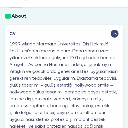
Are you a doctor?
About
CV
1999 yılında Marmara Üniversitesi Diş Hekimliği
Fakültesi’nden mezun oldum. Daha sonra uzun
yıllar özel sektörde çalıştım. 2016 yılından beri de
Ataşehir Avicenna Hastanesi’nde çalışmaktayım.
Yetişkin ve çocuklarda genel anestezi uygulamasını
gerektiren tedavileri uygularım. Diastama tedavisi,
gülüş tasarımı – gülüş estetiği, hollywood smile –
hollywood gülüş tasarımı, pembe ve beyaz estetik,
lamine diş (laminate veneer), zirkonyum diş ,
empress kaplama, bonding, inlay-onlay, estetik
ışınlı dolgu, lazerle diş beyazlatma, all on four
uygulaması, deflex protez diş, implant destekli
hareketli ve sabit protezler, hassas bağlantılı