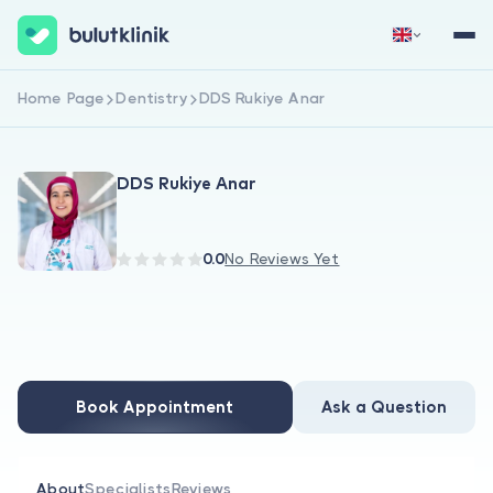
Home Page
Dentistry
DDS Rukiye Anar
Sign Up Now
Sign In
DDS Rukiye Anar
0.0
No Reviews Yet
About Us
For Patients
Book Appointment
Ask a Question
For Doctors
About
Specialists
Reviews