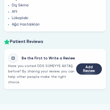
Diş Sıkma
Aft
Lökoplaki
Ağız Hastalıkları
Patient Reviews
Be the First to Write a Review
Have you visited DDS SÜMEYYE AKTAŞ
Add
Review
before? By sharing your review, you can
help other people make the right
choice.