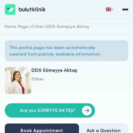
Home Page
Other
DDS Sümeyye Aktaş
Sign Up Now
Sign In
This profile page has been automatically
created from publicly available information.
DDS Sümeyye Aktaş
Other
About Us
For Patients
For Doctors
Are you SÜMEYYE AKTAŞ?
Book Appointment
Ask a Question