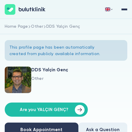
Home Page
Other
DDS Yalçin Genç
Sign Up Now
Sign In
This profile page has been automatically
created from publicly available information.
DDS Yalçin Genç
Other
About Us
For Patients
For Doctors
Are you YALÇIN GENÇ?
Book Appointment
Ask a Question