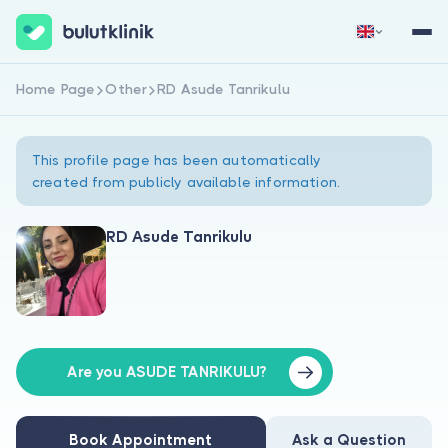
Home Page
Other
RD Asude Tanrikulu
Sign Up Now
Sign In
This profile page has been automatically
created from publicly available information.
RD Asude Tanrikulu
About Us
For Patients
For Doctors
Are you ASUDE TANRIKULU?
Book Appointment
Ask a Question