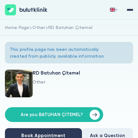
Home Page
Other
RD Batuhan Çitemel
Sign Up Now
Sign In
This profile page has been automatically
created from publicly available information.
RD Batuhan Çitemel
Other
About Us
For Patients
For Doctors
Are you BATUHAN ÇİTEMEL?
Book Appointment
Ask a Question