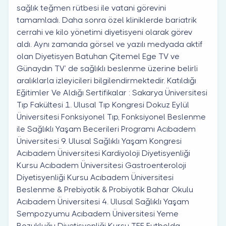
sağlık teğmen rütbesi ile vatani görevini
tamamladı. Daha sonra özel kliniklerde bariatrik
cerrahi ve kilo yönetimi diyetisyeni olarak görev
aldı. Aynı zamanda görsel ve yazılı medyada aktif
olan Diyetisyen Batuhan Çitemel Ege TV ve
Günaydın TV’ de sağlıklı beslenme üzerine belirli
aralıklarla izleyicileri bilgilendirmektedir. Katıldığı
Eğitimler Ve Aldığı Sertifikalar : Sakarya Üniversitesi
Tıp Fakültesi 1. Ulusal Tıp Kongresi Dokuz Eylül
Üniversitesi Fonksiyonel Tıp, Fonksiyonel Beslenme
ile Sağlıklı Yaşam Becerileri Programı Acıbadem
Üniversitesi 9. Ulusal Sağlıklı Yaşam Kongresi
Acıbadem Üniversitesi Kardiyoloji Diyetisyenliği
Kursu Acıbadem Üniversitesi Gastroenteroloji
Diyetisyenliği Kursu Acıbadem Üniversitesi
Beslenme & Prebiyotik & Probiyotik Bahar Okulu
Acıbadem Üniversitesi 4. Ulusal Sağlıklı Yaşam
Sempozyumu Acıbadem Üniversitesi Yeme
Bozukluğu Diyetisyenliği Kursu TFF Futbolda