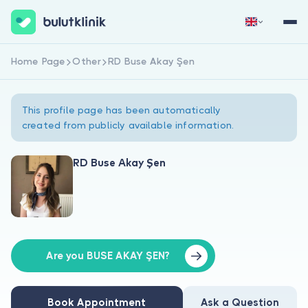
Home Page
Other
RD Buse Akay Şen
Sign Up Now
Sign In
This profile page has been automatically
created from publicly available information.
RD Buse Akay Şen
About Us
For Patients
For Doctors
Are you BUSE AKAY ŞEN?
Book Appointment
Ask a Question