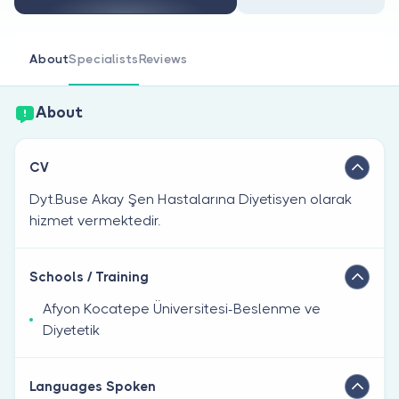
Are you a doctor?
About
Specialists
Reviews
About
CV
Dyt.Buse Akay Şen Hastalarına Diyetisyen olarak
hizmet vermektedir.
Schools / Training
Afyon Kocatepe Üniversitesi-Beslenme ve
Diyetetik
Languages Spoken