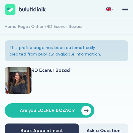
Home Page
Other
RD Ecenur Bozaci
Sign Up Now
Sign In
This profile page has been automatically
created from publicly available information.
RD Ecenur Bozaci
About Us
For Patients
For Doctors
Are you ECENUR BOZACI?
Book Appointment
Ask a Question