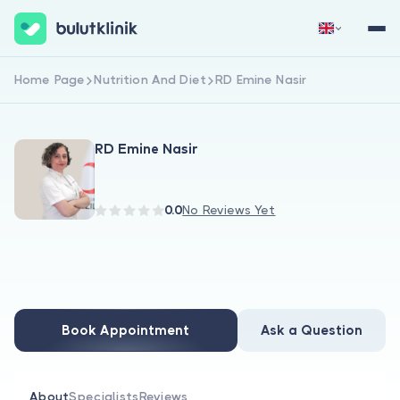
Home Page
Nutrition And Diet
RD Emine Nasir
Sign Up Now
Sign In
RD Emine Nasir
0.0
No Reviews Yet
About Us
For Patients
Book Appointment
Ask a Question
For Doctors
About
Specialists
Reviews