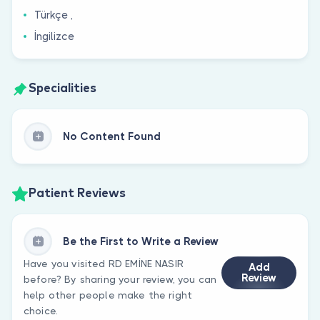
Türkçe ,
İngilizce
Specialities
No Content Found
Patient Reviews
Be the First to Write a Review
Have you visited RD EMİNE NASIR
Add
Review
before? By sharing your review, you can
help other people make the right
choice.