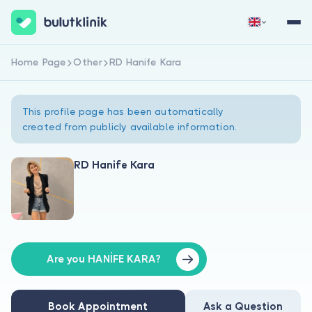
Home Page
Other
RD Hanife Kara
Sign Up Now
Sign In
This profile page has been automatically
created from publicly available information.
RD Hanife Kara
About Us
For Patients
For Doctors
Are you HANİFE KARA?
Book Appointment
Ask a Question