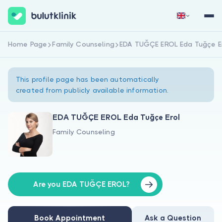
Home Page
Family Counseling
EDA TUĞÇE EROL Eda Tuğçe E
Sign Up Now
Sign In
This profile page has been automatically
created from publicly available information.
EDA TUĞÇE EROL Eda Tuğçe Erol
Family Counseling
About Us
For Patients
For Doctors
Are you EDA TUĞÇE EROL?
Book Appointment
Ask a Question