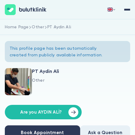
Home Page
Other
PT Aydin Ali
Sign Up Now
Sign In
This profile page has been automatically
created from publicly available information.
PT Aydin Ali
Other
About Us
For Patients
For Doctors
Are you AYDIN ALİ?
Book Appointment
Ask a Question