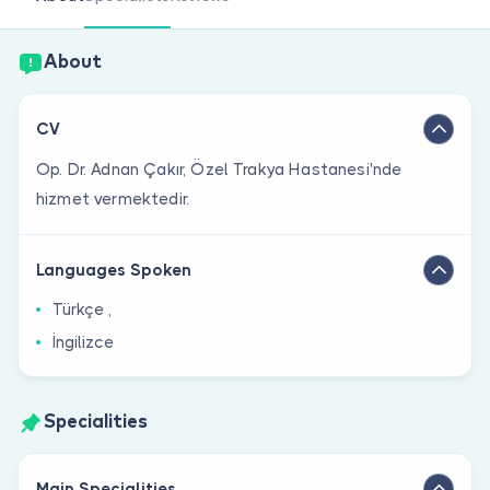
Are you a doctor?
About
CV
Op. Dr. Adnan Çakır, Özel Trakya Hastanesi'nde
hizmet vermektedir.
Languages Spoken
Türkçe ,
İngilizce
Specialities
Main Specialities