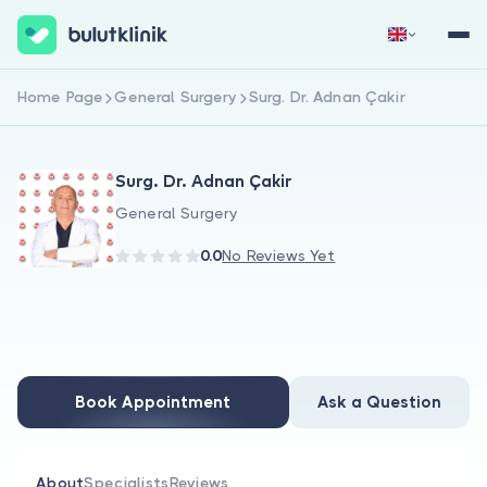
Home Page
General Surgery
Surg. Dr. Adnan Çakir
Sign Up Now
Sign In
Surg. Dr. Adnan Çakir
General Surgery
0.0
No Reviews Yet
About Us
For Patients
Book Appointment
Ask a Question
For Doctors
About
Specialists
Reviews