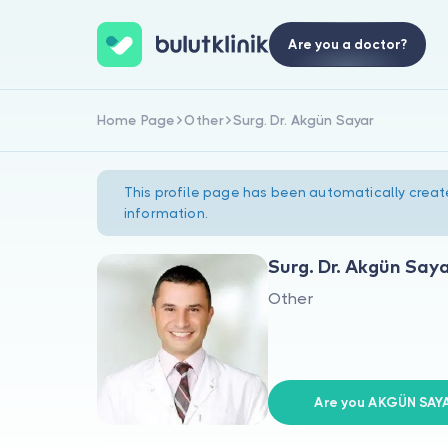
Are you a doctor?
Home Page
Other
Surg. Dr. Akgün Sayar
This profile page has been automatically creat
information.
Surg. Dr. Akgün Say
Other
Are you AKGÜN SAY