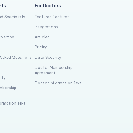
nts
For Doctors
d Specialists
Featured Features
Integrations
xpertise
Articles
s
Pricing
 Asked Questions
Data Security
Doctor Membership
Agreement
ity
Doctor Information Text
mbership
formation Text