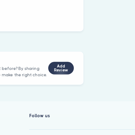
Add
R before? By sharing
Review
e make the right choice.
Follow us