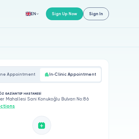
Sign Up Now
Sign In
EN
ine Appointment
In-Clinic Appointment
Z GAZİANTEP HASTANESİ
er Mahallesi Sani Konukoğlu Bulvarı No:86
ections