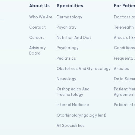
About Us
Specialities
For Patie
Who We Are
Dermatology
Doctors an
Contact
Psychiatry
Telehealth
Careers
Nutrition And Diet
Areas of E
Advisory
Psychology
Condition
Board
Pediatrics
Frequently
Obstetrics And Gynecology
Articles
Neurology
Data Secur
Orthopedics And
Patient Me
Traumatology
Agreement
Internal Medicine
Patient In
Otorhinolaryngology (ent)
All Specialities