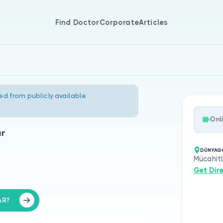
Find Doctor
Corporate
Articles
ed from publicly available
Onl
ar
DÜNYAGÖ
Mücahitl
Get Dir
AR?