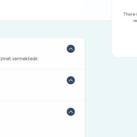
There 
r
izmet vermektedir.