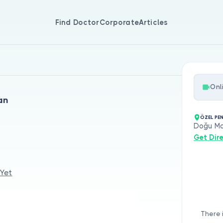
Find Doctor
Corporate
Articles
n
Onl
an
ÖZEL PE
Doğu Mah
Get Dir
 Yet
There 