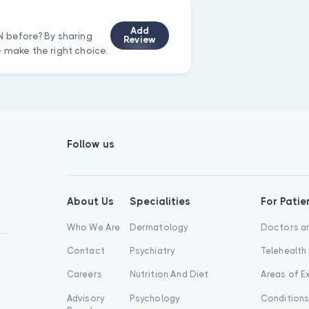
Add
N before? By sharing
Review
e make the right choice.
Follow us
About Us
Specialities
For Patie
Who We Are
Dermatology
Doctors an
Contact
Psychiatry
Telehealth
Careers
Nutrition And Diet
Areas of E
Advisory
Psychology
Condition