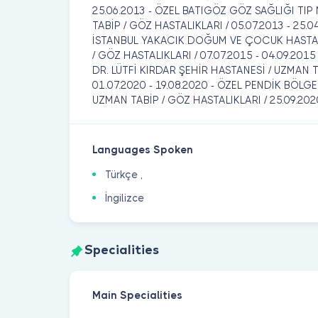
25.06.2013 - ÖZEL BATIGÖZ GÖZ SAĞLIĞI TIP
TABİP / GÖZ HASTALIKLARI / 05.07.2013 - 25.0
İSTANBUL YAKACIK DOĞUM VE ÇOCUK HASTAL
/ GÖZ HASTALIKLARI / 07.07.2015 - 04.09.201
DR. LÜTFİ KIRDAR ŞEHİR HASTANESİ / UZMAN T
01.07.2020 - 19.08.2020 - ÖZEL PENDİK BÖLG
UZMAN TABİP / GÖZ HASTALIKLARI / 25.09.202
Languages Spoken
Türkçe ,
İngilizce
Specialities
Main Specialities