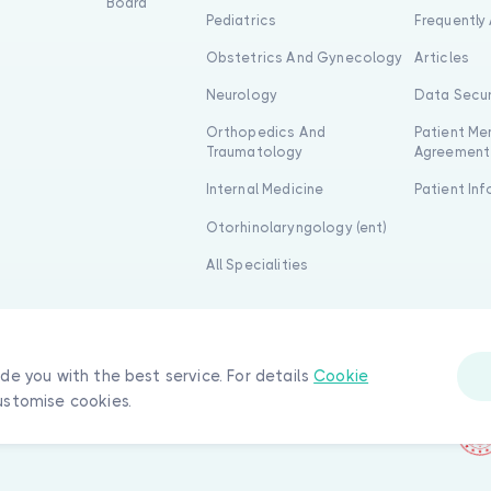
Board
Pediatrics
Frequently
Obstetrics And Gynecology
Articles
Neurology
Data Secur
Orthopedics And
Patient Me
Traumatology
Agreement
Internal Medicine
Patient In
Otorhinolaryngology (ent)
All Specialities
ide you with the best service. For details
Cookie
ustomise cookies.
 reserved