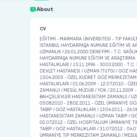
About
CV
EĞİTİMİ - MARMARA ÜNİVERSİTESİ - TIP FAKÜLTESİ
İSTANBUL HAYDARPAŞA NUMUNE EĞİTİM VE ARA
UZMANLIK / 26.01.2000 DENEYİMİ - T.C. SAĞL
HAYDARPAŞA NUMUNE EĞİTİM VE ARAŞTIRMA H
HASTALIKLARI / 15.11.1996 - 30.03.2000 - T.
DEVLET HASTANESİ / UZMAN (TUTG) / GÖZ HAST
15.04.2005 - ÖZEL KUDRET GÖZ MERKEZİ(TAM
HASTALIKLARI / 01.06.2009 - 12.07.2010 - Ö
ZAMANLI) / MESÜL MÜDÜR / YOK / 20.11.2009 
BAHÇELİEVLER HASTANESİ(TAM ZAMANLI) / UZ
05.08.2010 - 28.02.2011 - ÖZEL ÜMRANİYE G
TABİP / GÖZ HASTALIKLARI / 13.04.2011 - 26.
HASTANESİ(TAM ZAMANLI) / UZMAN TABİP / GÖZ
02.07.2012 - ÖZEL HOSPİTALIUM ÜMRANİYE T
TABİP / GÖZ HASTALIKLARI / 31.07.2012 - 04.
ÜMRANİYE TIP MERKEZİ(TAM ZAMANLI) / MESÜL 