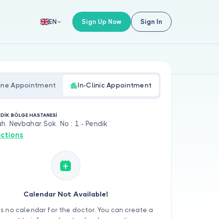
Sign Up Now
Sign In
EN
ine Appointment
In-Clinic Appointment
NDİK BÖLGE HASTANESİ
. Nevbahar Sok. No : 1 - Pendik
ections
Calendar Not Available!
is no calendar for the doctor. You can create a