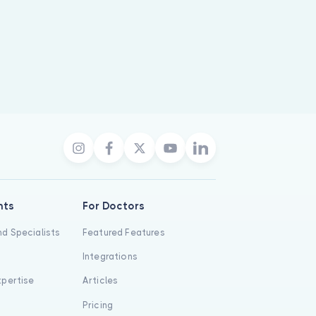
nts
For Doctors
d Specialists
Featured Features
Integrations
xpertise
Articles
s
Pricing