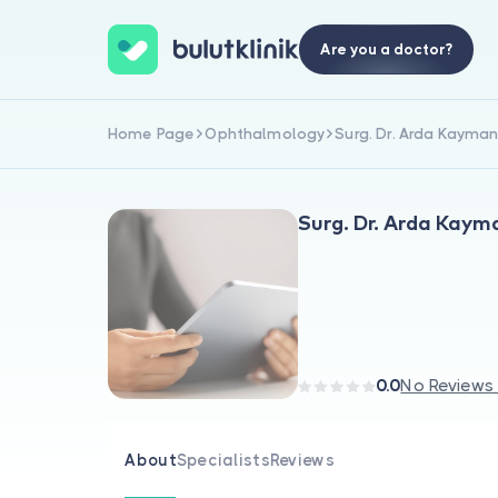
Are you a doctor?
Home Page
Ophthalmology
Surg. Dr. Arda Kayma
Surg. Dr. Arda Kaym
0.0
No Reviews
About
Specialists
Reviews