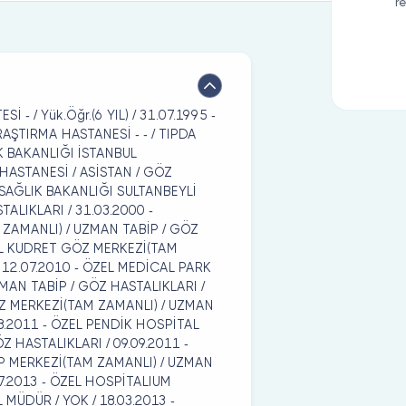
r
 - / Yük.Öğr.(6 YIL) / 31.07.1995 -
ŞTIRMA HASTANESİ - - / TIPDA
IK BAKANLIĞI İSTANBUL
ASTANESİ / ASİSTAN / GÖZ
C. SAĞLIK BAKANLIĞI SULTANBEYLİ
ALIKLARI / 31.03.2000 -
 ZAMANLI) / UZMAN TABİP / GÖZ
ZEL KUDRET GÖZ MERKEZİ(TAM
- 12.07.2010 - ÖZEL MEDİCAL PARK
MAN TABİP / GÖZ HASTALIKLARI /
ÖZ MERKEZİ(TAM ZAMANLI) / UZMAN
08.2011 - ÖZEL PENDİK HOSPİTAL
 HASTALIKLARI / 09.09.2011 -
IP MERKEZİ(TAM ZAMANLI) / UZMAN
07.2013 - ÖZEL HOSPİTALIUM
MÜDÜR / YOK / 18.03.2013 -