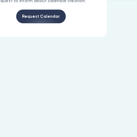
equest to inform about calendar creation.
Request Calendar