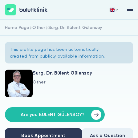
Home Page
Other
Surg. Dr. Bülent Gülensoy
Sign Up Now
Sign In
This profile page has been automatically
created from publicly available information.
Surg. Dr. Bülent Gülensoy
Other
About Us
For Patients
For Doctors
Are you BÜLENT GÜLENSOY?
Book Appointment
Ask a Question