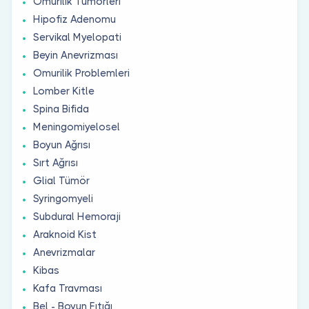
Omurilik Tümörleri
Hipofiz Adenomu
Servikal Myelopati
Beyin Anevrizması
Omurilik Problemleri
Lomber Kitle
Spina Bifida
Meningomiyelosel
Boyun Ağrısı
Sırt Ağrısı
Glial Tümör
Syringomyeli
Subdural Hemoraji
Araknoid Kist
Anevrizmalar
Kibas
Kafa Travması
Bel - Boyun Fıtığı