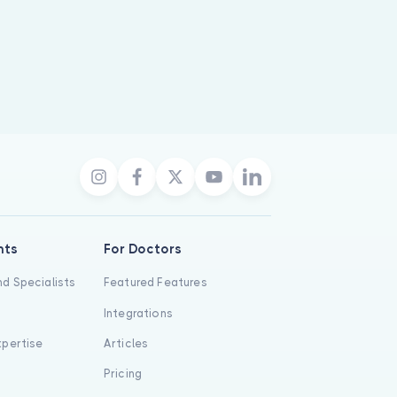
nts
For Doctors
d Specialists
Featured Features
Integrations
xpertise
Articles
s
Pricing