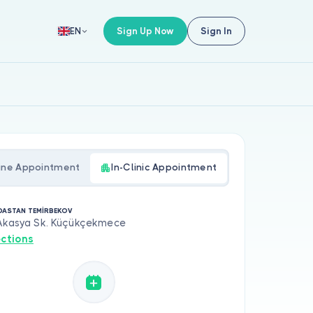
Sign Up Now
Sign In
EN
ine Appointment
In-Clinic Appointment
 DASTAN TEMİRBEKOV
 Akasya Sk. Küçükçekmece
ections