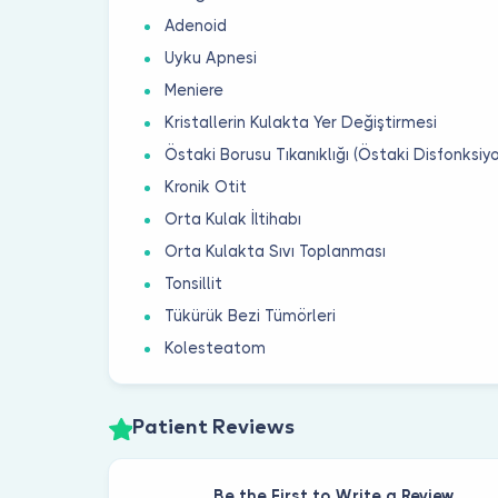
Adenoid
Uyku Apnesi
Meniere
Kristallerin Kulakta Yer Değiştirmesi
Östaki Borusu Tıkanıklığı (Östaki Disfonksiy
Kronik Otit
Orta Kulak İltihabı
Orta Kulakta Sıvı Toplanması
Tonsillit
Tükürük Bezi Tümörleri
Kolesteatom
Patient Reviews
Be the First to Write a Review