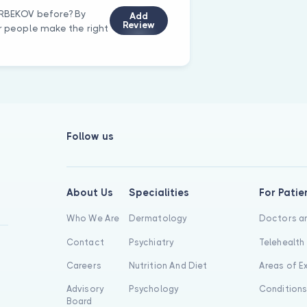
MİRBEKOV before? By
Add
Review
er people make the right
Follow us
About Us
Specialities
For Patie
Who We Are
Dermatology
Doctors an
Contact
Psychiatry
Telehealth
Careers
Nutrition And Diet
Areas of E
Advisory
Psychology
Condition
Board