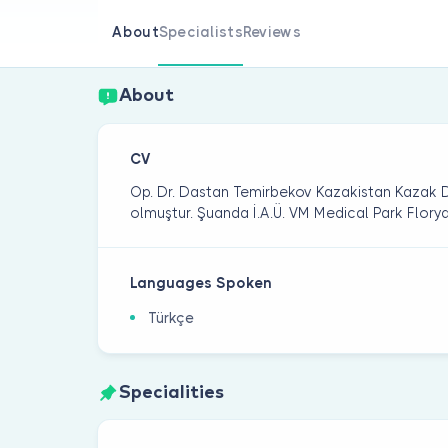
About
Specialists
Reviews
About
CV
Op. Dr. Dastan Temirbekov Kazakistan Kazak D
olmuştur. Şuanda İ.A.Ü. VM Medical Park Flory
Languages Spoken
Türkçe
Specialities