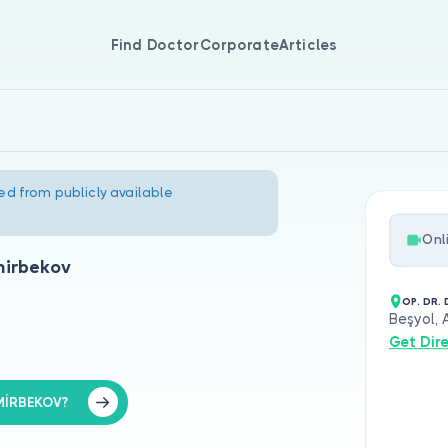
Find Doctor
Corporate
Articles
ed from publicly available
Onl
mirbekov
OP. DR.
Beşyol,
Get Dir
MİRBEKOV?