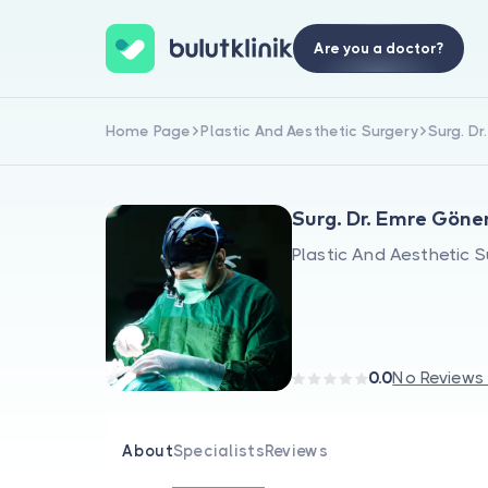
Are you a doctor?
Home Page
Plastic And Aesthetic Surgery
Surg. D
Surg. Dr. Emre Göne
Plastic And Aesthetic 
0.0
No Reviews
About
Specialists
Reviews