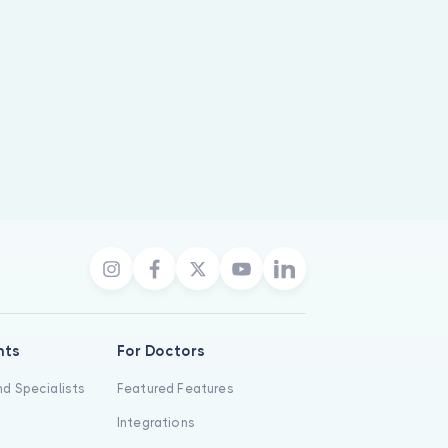
nts
For Doctors
d Specialists
Featured Features
Integrations