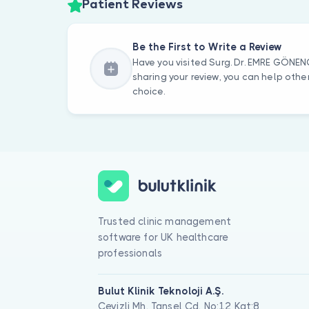
Patient Reviews
Be the First to Write a Review
Have you visited Surg. Dr. EMRE GÖNE
sharing your review, you can help oth
choice.
Trusted clinic management
software for UK healthcare
professionals
Bulut Klinik Teknoloji A.Ş.
Cevizli Mh. Tansel Cd. No:12 Kat:8