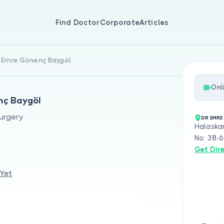
Find Doctor
Corporate
Articles
r. Emre Gönenç Baygöl
Onl
nç Baygöl
Surgery
DR EMRE
Halaskar
No: 38-6
Get Dir
 Yet