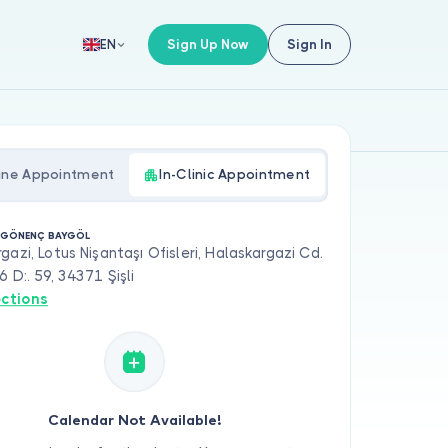
Sign Up Now
Sign In
EN
ine Appointment
In-Clinic Appointment
 GÖNENÇ BAYGÖL
gazi, Lotus Nişantaşı Ofisleri, Halaskargazi Cd.
6 D:. 59, 34371 Şişli
ections
Calendar Not Available!