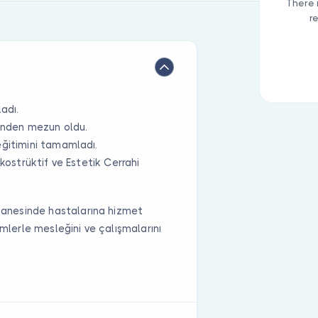
There 
r
adı.
i’nden mezun oldu.
eğitimini tamamladı.
ekostrüktif ve Estetik Cerrahi
anesinde hastalarına hizmet
imlerle mesleğini ve çalışmalarını