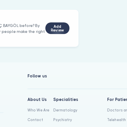
NÇ BAYGÖL before? By
Add
Review
er people make the right
Follow us
About Us
Specialities
For Patie
Who We Are
Dermatology
Doctors an
Contact
Psychiatry
Telehealth