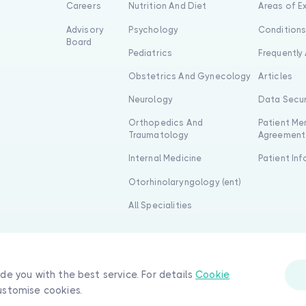
Careers
Nutrition And Diet
Areas of E
Advisory
Psychology
Condition
Board
Pediatrics
Frequently
Obstetrics And Gynecology
Articles
Neurology
Data Secur
Orthopedics And
Patient Me
Traumatology
Agreement
Internal Medicine
Patient In
Otorhinolaryngology (ent)
All Specialities
ide you with the best service. For details
Cookie
ustomise cookies.