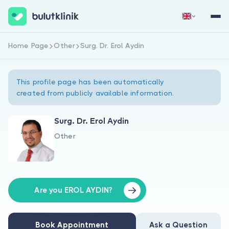
Home Page
Other
Surg. Dr. Erol Aydin
Sign Up Now
Sign In
This profile page has been automatically
created from publicly available information.
Surg. Dr. Erol Aydin
Other
About Us
For Patients
For Doctors
Are you EROL AYDIN?
Book Appointment
Ask a Question