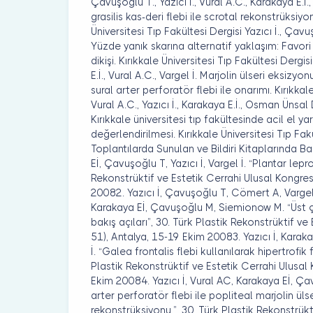
Çavuşoğlu T., Yazıcı İ., Vural A.C., Karakaya E.İ
grasilis kas-deri flebi ile scrotal rekonstrüksiy
Üniversitesi Tıp Fakültesi Dergisi Yazıcı İ., Çavuş
Yüzde yanık skarına alternatif yaklaşım: Favor
dikişi. Kırıkkale Üniversitesi Tıp Fakültesi Dergis
E.İ., Vural A.C., Vargel İ. Marjolin ülseri eksizy
sural arter perforatör flebi ile onarımı. Kırıkkal
Vural A.C., Yazıcı İ., Karakaya E.İ., Osman Ünsal
Kırıkkale üniversitesi tıp fakültesinde acil el y
değerlendirilmesi. Kırıkkale Üniversitesi Tıp Fak
Toplantılarda Sunulan ve Bildiri Kitaplarında Bas
Eİ, Çavuşoğlu T, Yazıcı İ, Vargel İ. “Plantar lep
Rekonstrüktif ve Estetik Cerrahi Ulusal Kongres
20082. Yazıcı İ, Çavuşoğlu T, Cömert A, Vargel
Karakaya Eİ, Çavuşoğlu M, Siemionow M. “Üst 
bakış açıları”, 30. Türk Plastik Rekonstrüktif ve
51), Antalya, 15-19 Ekim 20083. Yazıcı İ, Karak
İ. “Galea frontalis flebi kullanılarak hipertrofik 
Plastik Rekonstrüktif ve Estetik Cerrahi Ulusal
Ekim 20084. Yazıcı İ, Vural AC, Karakaya Eİ, Çav
arter perforatör flebi ile popliteal marjolin üls
rekonstrüksiyonu.”, 30. Türk Plastik Rekonstrükt