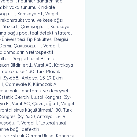
., Vargel İ. Fournier gangreninde
on: bir vaka sunumu Kırıkkale
oğlu T., Karakaya E.İ., Vargel İ.
i rekonstrüksiyonu ve kese ağzı
i . Yazıcı İ., Çavuşoğlu T., Karakaya
onuna bağlı popliteal defektin lateral
e Üniversitesi Tıp Fakültesi Dergisi
 Demir, Çavuşoğlu T., Vargel İ.
aralanmalarının retrospektif
ültesi Dergisi Ulusal Bilimsel
ılan Bildiriler: 1. Vural AC, Karakaya
romatöz ülser” 30. Türk Plastik
i (Sy-668), Antalya, 15-19 Ekim
 İ, Carnevale K, Klimczak A,
çene nakli: anatomik ve deneysel
 Estetik Cerrahi Ulusal Kongresi (Sy-
aya Eİ, Vural AC, Çavuşoğlu T, Vargel
frontal sinüs küçültülmesi.”, 30. Türk
 Kongresi (Sy-435), Antalya,15-19
uşoğlu T, Vargel İ. “Lateral sural
erine bağlı defektin
if ve Estetik Cerrahi Ulusal Kongresi