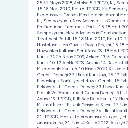
25-31 Mayıs 2008, Antalya 5. TPRCD, Kış Sem
15-18 Mart 2010, Bolu 6. TPRCD, Kış Sempozy
Expertissues, Cranio- Maxillofacial Animal Mo
Kış Sempozyumu, New Advences in Combinatio
ProFractional Treatment Part-I, 15-18 Mart 201
Sempozyumu, New Advences in Combination Sk
Treatment Part-II, 15-18 Mart 2010, Bolu 10.
Hastalarınız için Güvenli Dolgu Seçimi, 15-18
Hayvanları Kullanım Sertifikası, 09-18 Mart 200
Kursu, 24-26 Nisan 2009, Ankara 13. 5. Cerrahi
Kursu, 10-12 Aralık 2009, Ankara 14. Rekonstrük
Mikrocerrahi Kursu, 6-10 Nisan 2010, Kırıkkale 
Cerrahi Derneği 32. Ulusal Kurultayı, 15-19 Ey
Endoskopik Fonksiyonel Nazal Cerrahi, 15 Eylül
Rekonstrüktif Cerrahi Derneği 33. Ulusal Kurulta
Plastik Ve Rekonstrüktif Cerrahi Derneği 31. Ul
Adana 19. TPRCD, FUE Saç Ekim Kursu, 17 Eki
Minimal İnvazif Estetik Girişimler Kursu, 17 Ek
Rekonstrüktif Cerrahi Derneği 34. Ulusal Kurul
21. TPRCD, Mastektomi sonrası doku genişleti
onarımı kursu, 31 Ekim-4 Kasım 2012, Antalya 2