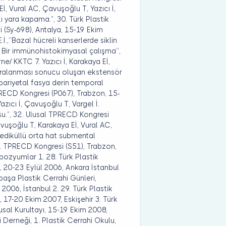
İ, Vural AC, Çavuşoğlu T, Yazıcı İ,
ı yara kapama.”, 30. Türk Plastik
i (Sy-698), Antalya, 15-19 Ekim
.,’’Bazal hücreli kanserlerde siklin
: Bir immünohistokimyasal çalışma’’,
ne/ KKTC 7. Yazıcı İ, Karakaya Eİ,
 yaralanması sonucu oluşan ekstensör
pariyetal fasya derin temporal
TPRECD Kongresi (P067), Trabzon, 15-
azıcı İ, Çavuşoğlu T, Vargel İ.
su.”, 32. Ulusal TPRECD Kongresi
avuşoğlu T, Karakaya Eİ, Vural AC,
ediküllü orta hat submental
al TPRECD Kongresi (S51), Trabzon,
pozyumlar 1. 28. Türk Plastik
, 20-23 Eylül 2006, Ankara İstanbul
paşa Plastik Cerrahi Günleri,
2006, İstanbul 2. 29. Türk Plastik
, 17-20 Ekim 2007, Eskişehir 3. Türk
usal Kurultayı, 15-19 Ekim 2008,
 Derneği, 1. Plastik Cerrahi Okulu,