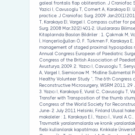
galeal frontalis flap obliteration. J Craniofac
Yazici I, Cavusoglu T, Comert A, Karakaya EI. U
practice. J Craniofac Surg. 2009 Jan;20(1):201-
T, Karakaya EI, Vargel I. Compass cutter for pe
Surg. 2008 Mar;32(2):401-2. Uluslararası Bilimse
Kitaplarında Basılan Bildiriler : 1. Çakmak M, V
İ, Hançerlioğulları Ö, F. Türkmen F, Karakaya E
management of staged proximal hypospdias rep
Annual Congress European of Paediatric Surg
Congress of the British Association of Paediat
Avusturya, 2009. 2. Yazıcı I, Cavusoglu T, Sen
A, Vargel I, Siemionow M. “Midline Submental 
Healthy Volunteer Study ”, The 6th Congress 
Reconstructive Microsurgery, WSRM 2011, 29 Ju
3. Yazıcı I, Karakaya E, Vural C, Cavusoglu T, 
Transfer with Transposition of the thumb stum
Congress of the World Society for Reconstru
June- 2 July 2011 Helsinki, Finland Ulusal hak
makaleler : 1. Karakaya E.İ., Yazıcı İ., Vural A.C.,
Travmatik yaralanmalarda ve kronik yaralardaki
flebi kullanılarak kapatılması. Kırıkkale Üniversi