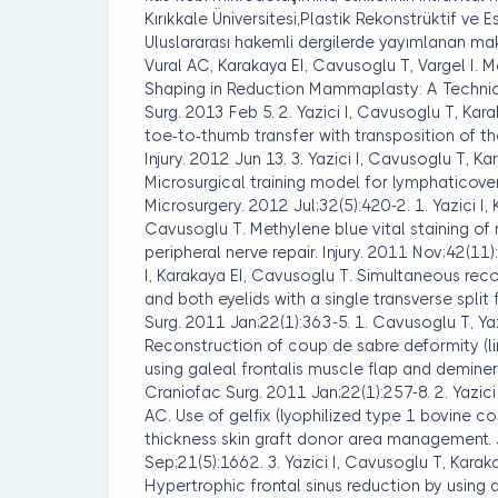
Kırıkkale Üniversitesi,Plastik Rekonstrüktif ve 
Uluslararası hakemli dergilerde yayımlanan makal
Vural AC, Karakaya EI, Cavusoglu T, Vargel I. 
Shaping in Reduction Mammaplasty: A Technica
Surg. 2013 Feb 5. 2. Yazici I, Cavusoglu T, Kara
toe-to-thumb transfer with transposition of t
Injury. 2012 Jun 13. 3. Yazici I, Cavusoglu T, 
Microsurgical training model for lymphaticove
Microsurgery. 2012 Jul;32(5):420-2. 1. Yazici I
Cavusoglu T. Methylene blue vital staining of
peripheral nerve repair. Injury. 2011 Nov;42(11
I, Karakaya EI, Cavusoglu T. Simultaneous rec
and both eyelids with a single transverse split
Surg. 2011 Jan;22(1):363-5. 1. Cavusoglu T, Yazi
Reconstruction of coup de sabre deformity (l
using galeal frontalis muscle flap and demine
Craniofac Surg. 2011 Jan;22(1):257-8. 2. Yazici
AC. Use of gelfix (lyophilized type 1 bovine co
thickness skin graft donor area management. 
Sep;21(5):1662. 3. Yazici I, Cavusoglu T, Karaka
Hypertrophic frontal sinus reduction by using a