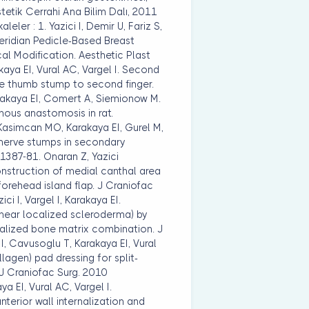
Estetik Cerrahi Ana Bilim Dalı, 2011
eler : 1. Yazici I, Demir U, Fariz S,
Meridian Pedicle-Based Breast
l Modification. Aesthetic Plast
kaya EI, Vural AC, Vargel I. Second
he thumb stump to second finger.
Karakaya EI, Comert A, Siemionow M.
nous anastomosis in rat.
, Kasimcan MO, Karakaya EI, Gurel M,
 nerve stumps in secondary
):1387-81. Onaran Z, Yazici
onstruction of medial canthal area
 forehead island flap. J Craniofac
ci I, Vargel I, Karakaya EI.
inear localized scleroderma) by
ralized bone matrix combination. J
 I, Cavusoglu T, Karakaya EI, Vural
llagen) pad dressing for split-
J Craniofac Surg. 2010
ya EI, Vural AC, Vargel I.
nterior wall internalization and