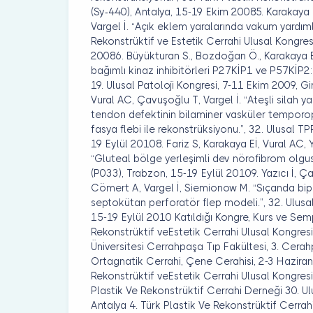
(Sy-440), Antalya, 15-19 Ekim 20085. Karakaya E
Vargel İ. “Açık eklem yaralarında vakum yardıml
Rekonstrüktif ve Estetik Cerrahi Ulusal Kongres
20086. Büyükturan S., Bozdoğan Ö., Karakaya E.İ
bağımlı kinaz inhibitörleri P27KİP1 ve P57KİP2
19. Ulusal Patoloji Kongresi, 7-11 Ekim 2009, Gir
Vural AC, Çavuşoğlu T, Vargel İ. “Ateşli silah
tendon defektinin bilaminer vasküler temporo
fasya flebi ile rekonstrüksiyonu.”, 32. Ulusal 
19 Eylül 20108. Fariz S, Karakaya Eİ, Vural AC, Y
“Gluteal bölge yerleşimli dev nörofibrom olgu
(P033), Trabzon, 15-19 Eylül 20109. Yazıcı İ, Ç
Cömert A, Vargel İ, Siemionow M. “Sıçanda bip
septokütan perforatör flep modeli.”, 32. Ulus
15-19 Eylül 2010 Katıldığı Kongre, Kurs ve Sem
Rekonstrüktif veEstetik Cerrahi Ulusal Kongresi
Üniversitesi Cerrahpaşa Tıp Fakültesi, 3. Cerah
Ortagnatik Cerrahi, Çene Cerahisi, 2-3 Haziran 
Rekonstrüktif veEstetik Cerrahi Ulusal Kongresi
Plastik Ve Rekonstrüktif Cerrahi Derneği 30. Ul
Antalya 4. Türk Plastik Ve Rekonstrüktif Cerrahi