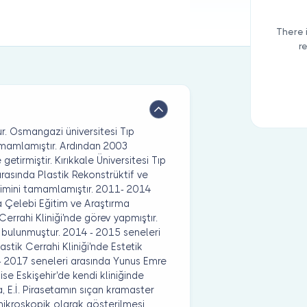
There 
r
. Osmangazi üniversitesi Tıp
tamamlamıştır. Ardından 2003
getirmiştir. Kırıkkale Üniversitesi Tıp
rasında Plastik Rekonstrüktif ve
timini tamamlamıştır. 2011- 2014
ya Çelebi Eğitim ve Araştırma
errahi Kliniği'nde görev yapmıştır.
a bulunmuştur. 2014 - 2015 seneleri
astik Cerrahi Kliniği'nde Estetik
 - 2017 seneleri arasında Yunus Emre
se Eskişehir'de kendi kliniğinde
, E.İ. Pirasetamın sıçan kramaster
 mikroskopik olarak gösterilmesi,