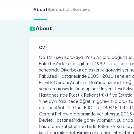
About
Specialists
Reviews
About
CV
Op. Dr. Esen Karakaya, 1975 Ankara doğumludur
Fakültesi'ndeki tıp eğitimini 1999 senesinde 
senesinde Diyarbakır'da askerlik görevini yerine 
Fakültesi Hastanesinde 2005 - 2011 seneleri a
Estetik Cerrahi Anabilim Dalı'nda uzmanlık eği
seneleri arasında Dumlupınar Üniversitesi Evli
Hastanesi'nde Plastik Rekonstrüktif ve Estetik C
Yine aynı fakültede öğretim görevlisi olarak t
arasındaProf. Dr. Onur EROL ile, ONEP Estetik Pl
Cerrahi Fellow programında yer almıştır. 2015
Devlet Hastanesi'nde görev yapmıştır, şu anda i
hastalarını kabul etmektedir. ESERLER Karakaya
kas flebi mikrodolaşımına etkilerinin intravital