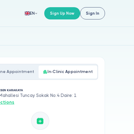
Sign Up Now
Sign In
EN
ine Appointment
In-Clinic Appointment
 ESEN KARAKAYA
 Mahallesi Tuncay Sokak No:4 Daire: 1
ections