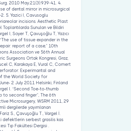
 Surg. 2010 May;21(3):939-41. 4.
se of dental mirror in microsurgical
2. 5. Yazici I, Cavusoglu
riareolar incisions. Aesthetic Plast
l Toplantılarda Sunulan ve Bildiri
argel I, Soyer T, Çavuşoğlu T, Yazıcı
, “The use of tissue expander in the
air: report of a case,” 10th
eons Association ve 56th Annual
ric Surgeons Ortak Kongresi, Graz,
yucel C, Karakaya E, Vural C, Comert
Perforator: Experimantal and
of the World Society for
ne- 2 July 2011 Helsinki, Finland
Vargel I. “Second Toe-to-thumb
p to second finger”, The 6th
ctive Microsurgery, WSRM 2011, 29
emli dergilerde yayımlanan
 Fariz S., Çavuşoğlu T., Vargel İ.
 defektlerin serbest grasilis kas
tesi Tıp Fakültesi Dergisi .