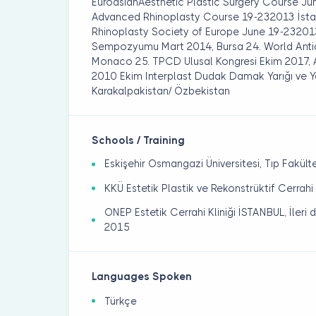
EuroasianAesthetic Plastic Surgery Course Ju
Advanced Rhinoplasty Course 19-232013 İsta
Rhinoplasty Society of Europe June 19-232013
Sempozyumu Mart 2014, Bursa 24. World Antia
Monaco 25. TPCD Ulusal Kongresi Ekim 2017, A
2010 Ekim Interplast Dudak Damak Yarığı ve Y
Karakalpakistan/ Özbekistan
Schools / Training
Eskişehir Osmangazi Üniversitesi, Tıp Fakült
KKÜ Estetik Plastik ve Rekonstrüktif Cerra
ONEP Estetik Cerrahi Kliniği İSTANBUL, İleri
2015
Languages Spoken
Türkçe