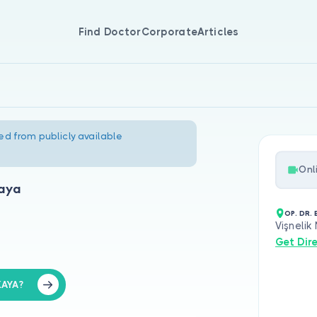
Find Doctor
Corporate
Articles
ed from publicly available
Onl
kaya
OP. DR.
Vişnelik
Get Dir
KAYA?