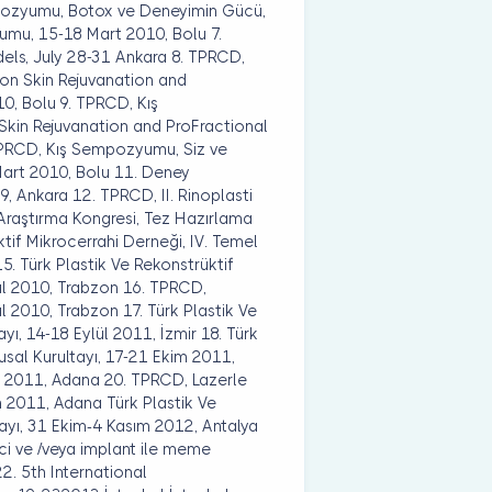
pozyumu, Botox ve Deneyimin Gücü,
umu, 15-18 Mart 2010, Bolu 7.
dels, July 28-31 Ankara 8. TPRCD,
n Skin Rejuvanation and
0, Bolu 9. TPRCD, Kış
in Rejuvanation and ProFractional
 TPRCD, Kış Sempozyumu, Siz ve
 Mart 2010, Bolu 11. Deney
9, Ankara 12. TPRCD, II. Rinoplasti
 Araştırma Kongresi, Tez Hazırlama
tif Mikrocerrahi Derneği, IV. Temel
15. Türk Plastik Ve Rekonstrüktif
lül 2010, Trabzon 16. TPRCD,
 2010, Trabzon 17. Türk Plastik Ve
yı, 14-18 Eylül 2011, İzmir 18. Türk
usal Kurultayı, 17-21 Ekim 2011,
m 2011, Adana 20. TPRCD, Lazerle
im 2011, Adana Türk Plastik Ve
tayı, 31 Ekim-4 Kasım 2012, Antalya
ci ve /veya implant ile meme
2. 5th International