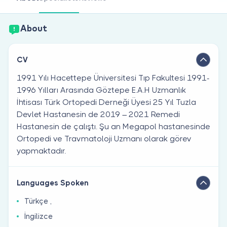
Are you a doctor?
About
CV
1991 Yılı Hacettepe Üniversitesi Tıp Fakultesi 1991-
1996 Yılları Arasında Göztepe E.A.H Uzmanlık
İhtisası Türk Ortopedi Derneği Üyesi 25 Yıl Tuzla
Devlet Hastanesin de 2019 – 2021 Remedi
Hastanesin de çalıştı. Şu an Megapol hastanesinde
Ortopedi ve Travmatoloji Uzmanı olarak görev
yapmaktadır.
Languages Spoken
Türkçe ,
İngilizce