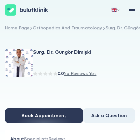
Home Page
Orthopedics And Traumatology
Surg. Dr. Güngör
Sign Up Now
Sign In
Surg. Dr. Güngör Dimişki
0.0
No Reviews Yet
About Us
For Patients
Book Appointment
Ask a Question
For Doctors
About
Specialists
Reviews