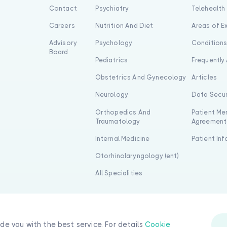
Contact
Psychiatry
Telehealth
Careers
Nutrition And Diet
Areas of E
Advisory
Psychology
Condition
Board
Pediatrics
Frequently
Obstetrics And Gynecology
Articles
Neurology
Data Secur
Orthopedics And
Patient Me
Traumatology
Agreement
Internal Medicine
Patient In
Otorhinolaryngology (ent)
All Specialities
ide you with the best service. For details
Cookie