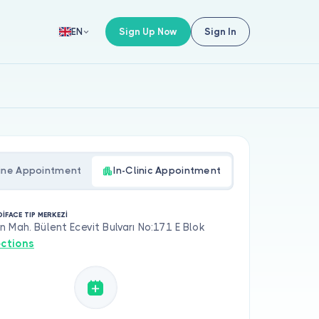
Sign Up Now
Sign In
EN
ine Appointment
In-Clinic Appointment
İFACE TIP MERKEZİ
 Mah. Bülent Ecevit Bulvarı No:171 E Blok
ections