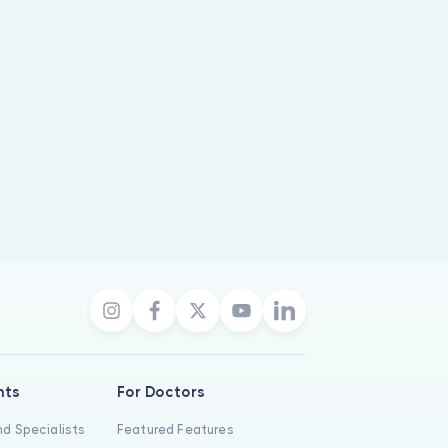
nts
For Doctors
d Specialists
Featured Features