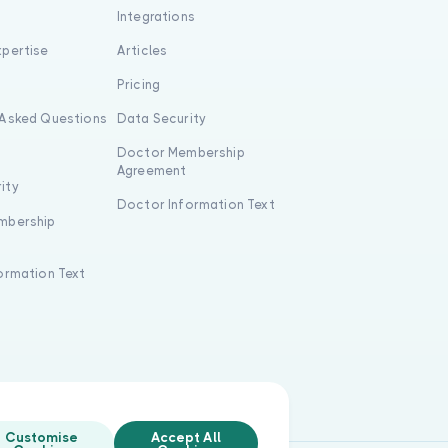
Integrations
xpertise
Articles
s
Pricing
 Asked Questions
Data Security
Doctor Membership
Agreement
ity
Doctor Information Text
mbership
formation Text
Customise
Accept All