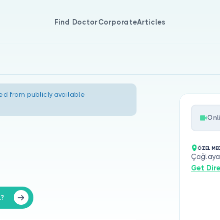
Find Doctor
Corporate
Articles
ed from publicly available
Onl
ÖZEL MED
Çağlayan
Get Dir
L?