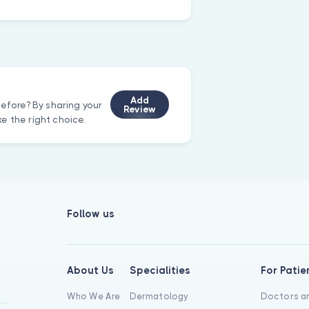
Add
before? By sharing your
Review
e the right choice.
Follow us
About Us
Specialities
For Patie
Who We Are
Dermatology
Doctors an