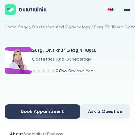
Home Page
Obstetrics And Gynecology
Surg. Dr. Ilknur Gez
Sign Up Now
Sign In
Surg. Dr. Ilknur Gezgin Kuşcu
Obstetrics And Gynecology
0.0
No Reviews Yet
About Us
For Patients
Book Appointment
Ask a Question
For Doctors
About
Specialists
Reviews