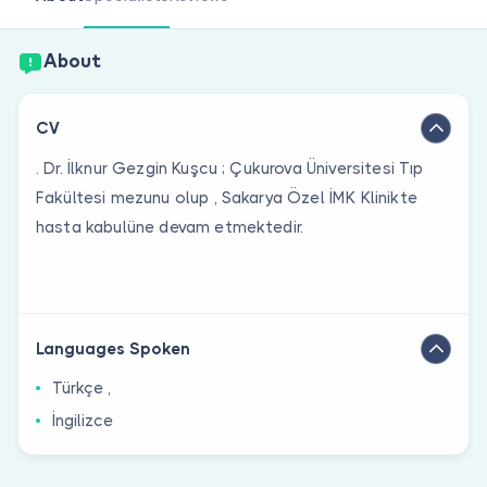
Are you a doctor?
About
CV
. Dr. İlknur Gezgin Kuşcu ; Çukurova Üniversitesi Tıp
Fakültesi mezunu olup , Sakarya Özel İMK Klinikte
hasta kabulüne devam etmektedir.
Languages Spoken
Türkçe ,
İngilizce