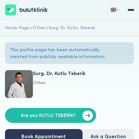
Home Page
Other
Surg. Dr. Kutlu Teberik
Sign Up Now
Sign In
This profile page has been automatically
created from publicly available information.
Surg. Dr. Kutlu Teberik
Other
About Us
For Patients
For Doctors
Are you KUTLU TEBERİK?
Book Appointment
Ask a Question