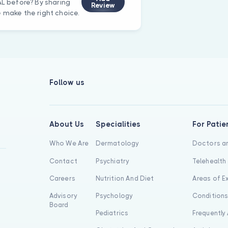
AL before? By sharing
Review
e make the right choice.
Follow us
About Us
Specialities
For Patie
Who We Are
Dermatology
Doctors an
Contact
Psychiatry
Telehealth
Careers
Nutrition And Diet
Areas of E
Advisory
Psychology
Condition
Board
Pediatrics
Frequently