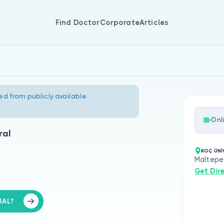
Find Doctor
Corporate
Articles
ed from publicly available
Onl
ral
KOÇ ÜNİ
Maltepe
Get Dir
RAL?