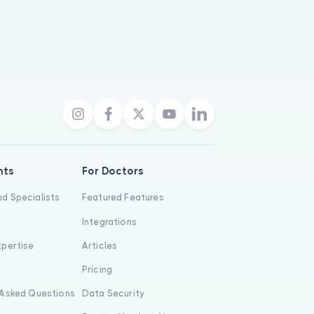
nts
For Doctors
d Specialists
Featured Features
Integrations
xpertise
Articles
s
Pricing
 Asked Questions
Data Security