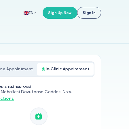
Sign Up Now
Sign In
EN
ine Appointment
In-Clinic Appointment
VERSİTESİ HASTANESİ
 Mahallesi Davutpaşa Caddesi No:4
ections