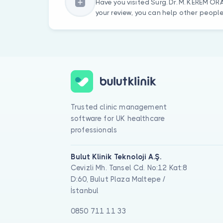
Have you visited Surg. Dr. M. KEREM OR
your review, you can help other peopl
Trusted clinic management
software for UK healthcare
professionals
Bulut Klinik Teknoloji A.Ş.
Cevizli Mh. Tansel Cd. No:12 Kat:8
D:60, Bulut Plaza Maltepe /
İstanbul
0850 711 11 33