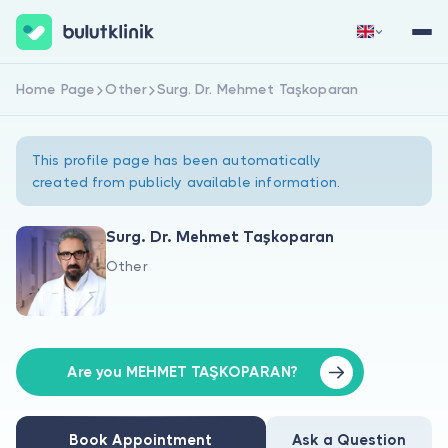
Home Page
Other
Surg. Dr. Mehmet Taşkoparan
Sign Up Now
Sign In
This profile page has been automatically
created from publicly available information.
Surg. Dr. Mehmet Taşkoparan
Other
About Us
For Patients
For Doctors
Are you MEHMET TAŞKOPARAN?
Book Appointment
Ask a Question