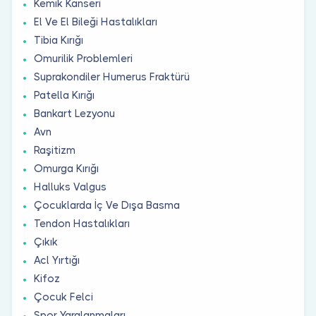
Kemik Kanseri
El Ve El Bileği Hastalıkları
Tibia Kırığı
Omurilik Problemleri
Suprakondiler Humerus Fraktürü
Patella Kırığı
Bankart Lezyonu
Avn
Raşitizm
Omurga Kırığı
Halluks Valgus
Çocuklarda İç Ve Dışa Basma
Tendon Hastalıkları
Çıkık
Acl Yırtığı
Kifoz
Çocuk Felci
Spor Yaralanmaları