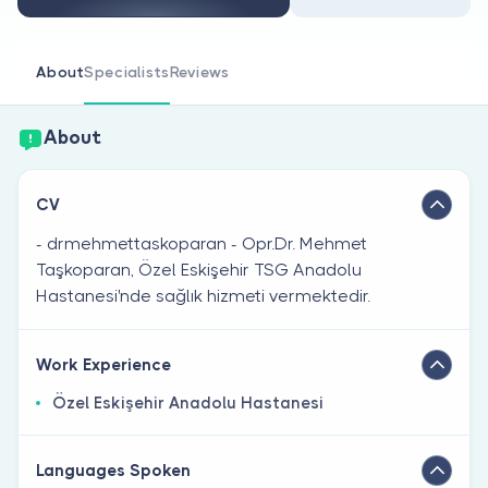
Are you a doctor?
About
Specialists
Reviews
About
CV
- drmehmettaskoparan - Opr.Dr. Mehmet
Taşkoparan, Özel Eskişehir TSG Anadolu
Hastanesi'nde sağlık hizmeti vermektedir.
Work Experience
Özel Eskişehir Anadolu Hastanesi
Languages Spoken