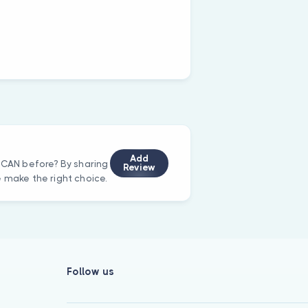
Add
H CAN before? By sharing
Review
e make the right choice.
Follow us