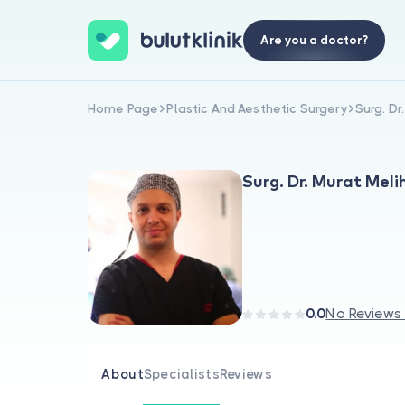
Are you a doctor?
Home Page
Plastic And Aesthetic Surgery
Surg. Dr
Surg. Dr. Murat Meli
0.0
No Reviews
About
Specialists
Reviews