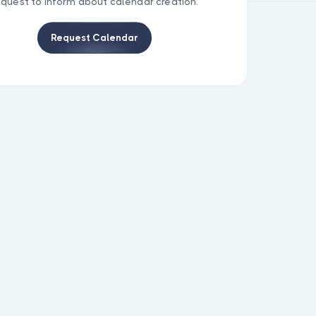
equest to inform about calendar creation.
Request Calendar