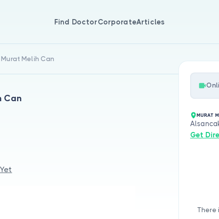
Find Doctor
Corporate
Articles
. Murat Melih Can
Onl
h Can
MURAT M
Alsancak
Get Dir
 Yet
There 