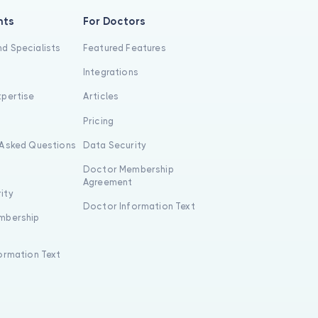
nts
For Doctors
d Specialists
Featured Features
Integrations
xpertise
Articles
s
Pricing
 Asked Questions
Data Security
Doctor Membership
Agreement
ity
Doctor Information Text
mbership
formation Text