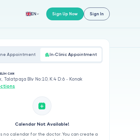
Sign Up Now
Sign In
EN
ine Appointment
In-Clinic Appointment
ELİH CAN
, Talatpaşa Blv No:10, K:4 D:6 - Konak
ections
Calendar Not Available!
is no calendar for the doctor. You can create a