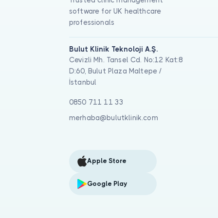
Trusted clinic management
software for UK healthcare
professionals
Bulut Klinik Teknoloji A.Ş.
Cevizli Mh. Tansel Cd. No:12 Kat:8
D:60, Bulut Plaza Maltepe /
İstanbul
0850 711 11 33
merhaba@bulutklinik.com
Apple Store
Google Play