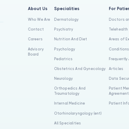
About Us
Specialities
For Patie
Who We Are
Dermatology
Doctors an
Contact
Psychiatry
Telehealth
Careers
Nutrition And Diet
Areas of E
Advisory
Psychology
Condition
Board
Pediatrics
Frequently
Obstetrics And Gynecology
Articles
Neurology
Data Secur
Orthopedics And
Patient Me
Traumatology
Agreement
Internal Medicine
Patient In
Otorhinolaryngology (ent)
All Specialities