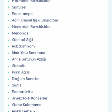
Hormonal Bozukluklar
Sistosel
Preeklampsi
Ağrılı Cinsel İlişki Disparoni
Menstrüel Bozukluklar
Menopoz
Genital Siğil
Rabdomiyom
İdrar Yolu Sarkması
Anne Sütünün Azlığı
Gebelik
Karın Ağrısı
Doğum Sancıları
Sistit
Prematürite
Jinekolojik Kanserler
Gebe Kalamama
Riskli Gebelik