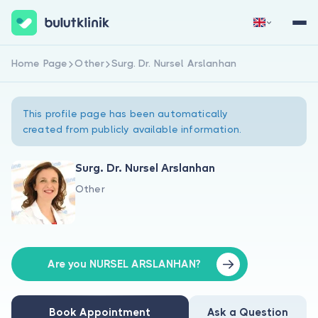
Home Page
Other
Surg. Dr. Nursel Arslanhan
Sign Up Now
Sign In
This profile page has been automatically
created from publicly available information.
Surg. Dr. Nursel Arslanhan
Other
About Us
For Patients
For Doctors
Are you NURSEL ARSLANHAN?
Book Appointment
Ask a Question