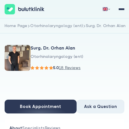
Home Page
Otorhinolaryngology (ent)
Surg. Dr. Orhan Alan
Sign Up Now
Sign In
Surg. Dr. Orhan Alan
Otorhinolaryngology (ent)
5.0
18 Reviews
About Us
For Patients
Book Appointment
Ask a Question
For Doctors
About
Specialists
Reviews