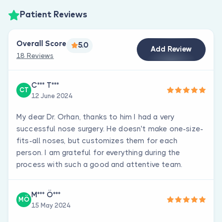
Patient Reviews
Overall Score
5.0
Add Review
18 Reviews
C*** T***
CT
12 June 2024
My dear Dr. Orhan, thanks to him I had a very
successful nose surgery. He doesn't make one-size-
fits-all noses, but customizes them for each
person. I am grateful for everything during the
process with such a good and attentive team.
M*** Ö***
MÖ
15 May 2024