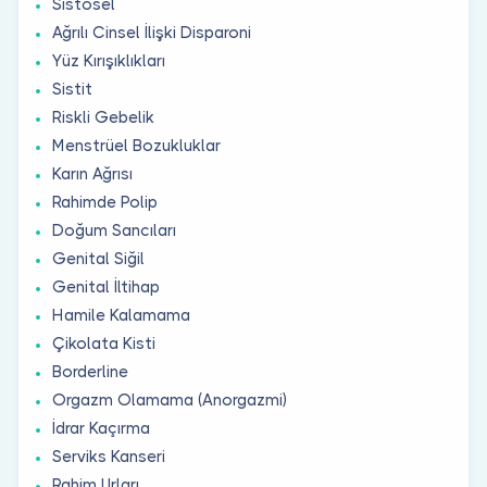
Sistosel
Ağrılı Cinsel İlişki Disparoni
Yüz Kırışıklıkları
Sistit
Riskli Gebelik
Menstrüel Bozukluklar
Karın Ağrısı
Rahimde Polip
Doğum Sancıları
Genital Siğil
Genital İltihap
Hamile Kalamama
Çikolata Kisti
Borderline
Orgazm Olamama (Anorgazmi)
İdrar Kaçırma
Serviks Kanseri
Rahim Urları