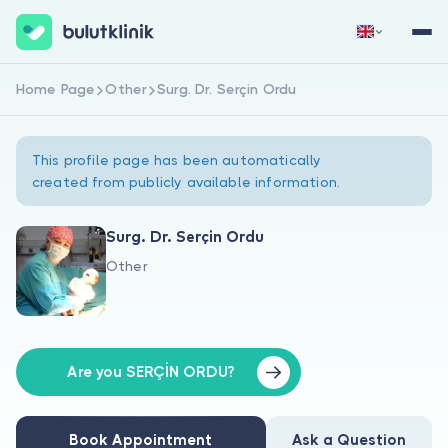
Home Page
Other
Surg. Dr. Serçin Ordu
Sign Up Now
Sign In
This profile page has been automatically
created from publicly available information.
Surg. Dr. Serçin Ordu
Other
About Us
For Patients
For Doctors
Are you SERÇİN ORDU?
Book Appointment
Ask a Question