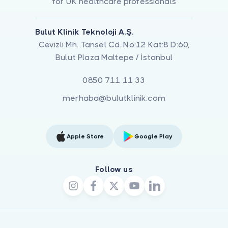
for UK healthcare professionals
Bulut Klinik Teknoloji A.Ş.
Cevizli Mh. Tansel Cd. No:12 Kat:8 D:60,
Bulut Plaza Maltepe / İstanbul
0850 711 11 33
merhaba@bulutklinik.com
Apple Store
Google Play
Follow us