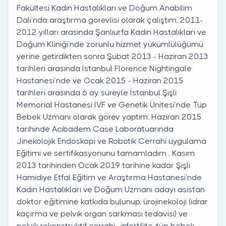
Fakültesi Kadın Hastalıkları ve Doğum Anabilim
Dalı’nda araştırma görevlisi olarak çalıştım. 2011-
2012 yılları arasında Şanlıurfa Kadın Hastalıkları ve
Doğum Kliniği’nde zorunlu hizmet yükümlülüğümü
yerine getirdikten sonra Şubat 2013 - Haziran 2013
tarihleri arasında İstanbul Florence Nightingale
Hastanesi’nde ve Ocak 2015 - Haziran 2015
tarihleri arasında 6 ay süreyle İstanbul Şişli
Memorial Hastanesi İVF ve Genetik Ünitesi’nde Tüp
Bebek Uzmanı olarak görev yaptım. Haziran 2015
tarihinde Acıbadem Case Laboratuarında
Jinekolojik Endoskopi ve Robotik Cerrahi uygulama
Eğitimi ve sertifikasyonunu tamamladım , Kasım
2013 tarihinden Ocak 2019 tarihine kadar Şişli
Hamidiye Etfal Eğitim ve Araştırma Hastanesi’nde
Kadın Hastalıkları ve Doğum Uzmanı adayı asistan
doktor eğitimine katkıda bulunup, ürojinekoloji (idrar
kaçırma ve pelvik organ sarkması tedavisi) ve
pelvik rekonstruktif cerrahi , infertilite-tüp bebek,