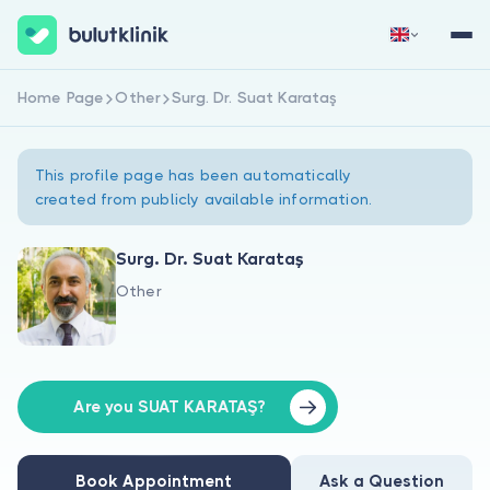
Home Page
Other
Surg. Dr. Suat Karataş
Sign Up Now
Sign In
This profile page has been automatically
created from publicly available information.
Surg. Dr. Suat Karataş
Other
About Us
For Patients
For Doctors
Are you SUAT KARATAŞ?
Book Appointment
Ask a Question