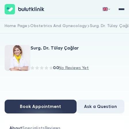
Home Page
Obstetrics And Gynecology
Surg. Dr. Tülay Çağl
Sign Up Now
Sign In
Surg. Dr. Tülay Çağlar
0.0
No Reviews Yet
About Us
For Patients
Book Appointment
Ask a Question
For Doctors
About
Specialists
Reviews