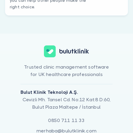
you can help other people make the
right choice.
Trusted clinic management software
for UK healthcare professionals
Bulut Klinik Teknoloji A.Ş.
Cevizli Mh. Tansel Cd. No:12 Kat:8 D:60,
Bulut Plaza Maltepe / İstanbul
0850 711 11 33
merhaba@bulutklinik.com