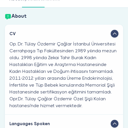
Are you a doctor?
About
CV
Op. Dr. Tülay Özdemir Çağlar İstanbul Üniversitesi
Cerrahpaşa Tıp Fakültesinden 1989 yılında mezun
oldu. 1998 yılında Zekai Tahir Burak Kadın
Hastalıkları Eğitim ve Araştırma Hastanesinde
Kadın Hastalıkları ve Doğum ihtisasını tamamladı.
2011-2012 yılları arasında Üreme Endokrinolojisi,
İnfertilite ve Tüp Bebek konularında Memorial Şişli
Hastanesinde sertifikasyon eğitimini tamamladı.
Opr.Dr. Tülay Çağlar Özdemir Özel Şişli Kolan
hastanesi'nde hizmet vermektedir.
Languages Spoken