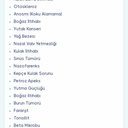
Otoskleroz
Anosmi (Koku Alamama)
Boğaz İltihabı
Yutak Kanseri
Yağ Bezesi
Nazal Valv Yetmezliği
Kulak İltihabı
Sinüs Tümörü
Nazofarenks
Kepçe Kulak Sorunu
Petroz Apeks
Yutma Güçlüğü
Boğaz İltihabı
Burun Tümörü
Faranjit
Tonsillit
Beta Mikrobu