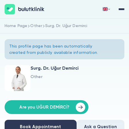
Home Page
Other
Surg. Dr. Uğur Demirci
Sign Up Now
Sign In
This profile page has been automatically
created from publicly available information.
Surg. Dr. Uğur Demirci
Other
About Us
For Patients
For Doctors
Are you UĞUR DEMİRCİ?
Book Appointment
Ask a Question