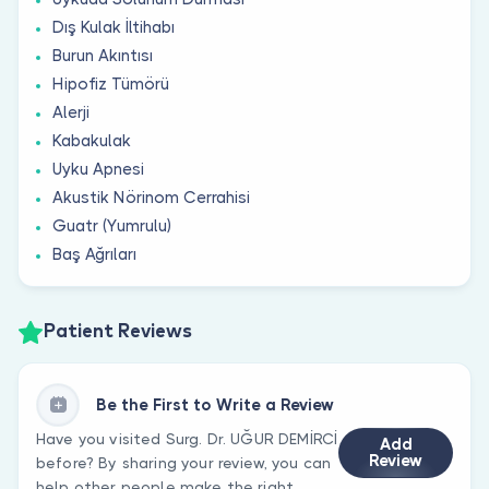
Dış Kulak İltihabı
Burun Akıntısı
Hipofiz Tümörü
Alerji
Kabakulak
Uyku Apnesi
Akustik Nörinom Cerrahisi
Guatr (Yumrulu)
Baş Ağrıları
Patient Reviews
Be the First to Write a Review
Have you visited Surg. Dr. UĞUR DEMİRCİ
Add
Review
before? By sharing your review, you can
help other people make the right