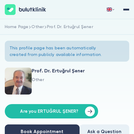
Home Page
Other
Prof. Dr. Ertuğrul Şener
Sign Up Now
Sign In
This profile page has been automatically
created from publicly available information.
Prof. Dr. Ertuğrul Şener
Other
About Us
For Patients
For Doctors
Are you ERTUĞRUL ŞENER?
Book Appointment
Ask a Question